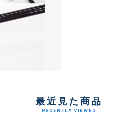
使用感や傷は少なく比較的
B+
使用感や傷はあるが全体的
B
使用感や傷のある一般的な
C
かなり使用感があり、全体
最近見た商品
C-
い品
RECENTLY VIEWED
著しく状態が悪いが使用は
D
品も含む