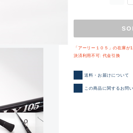
SO
「アーリー１０５」の在庫が
決済利用不可: 代金引換
ランクとは？
送料・お届けについて
この商品に関するお問
新古品（メーカー問屋から
品）
SA
※店頭展示時の置き傷が付いて
傷が極めて少ない極上品
A