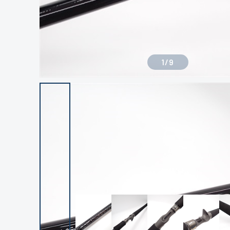
1
/
9
良