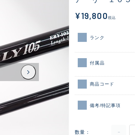
¥19,800
税込
ランク
付属品
商品コード
備考/特記事項
数量