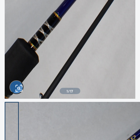
きるもの、改造品も含む
悪
イシグロ西尾店
イシグロ三河安城店
※ルアー、エギ、雑品、その他につきましては
ランク表記はございません。 状態は写真にて
ご確認ください。
イシグロ半田店
イシグロ岡崎大樹寺店
イシグロ岡崎若松店
イシグロ焼津店
イシグロ掛川店
イシグロ沼津店
1
/
17
イシグロ駿東柿田川店
イシグロ磐田店
イシグロ豊川店
イシグロ富士店