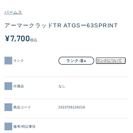
その他
パームス
新商品
(1956)
アーマークラッドTR ATGSー63SPRINT
おすすめ
(164)
¥7,700
税込
値下げ品
(14301)
OH済
(936)
B+
ランク
ランクについて
ランク
DCチェック済
(1337)
在庫有のみ
(21991)
付属品
なし
価格
商品コード
2315726126216
この条件で検索する
備考/特記事項