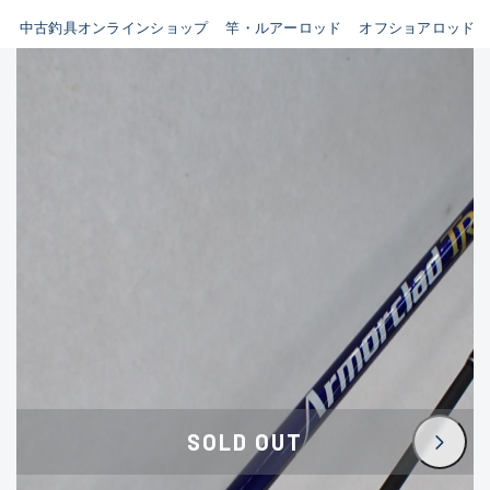
イシグロ鳴海店
中古釣具オンラインショップ
竿・ルアーロッド
オフショアロッド
B
イシグロフレスポ鈴鹿店
使用感や傷はあるが全体的に
イシグロ津高茶屋店
綺麗な良品
イシグロ西春店
C
イシグロ中川かの里店
使用感や傷のある一般的な中
イシグロカインズモール彦根店
古品
イシグロ静岡中吉田店
C-
イシグロ名東引山店
かなり使用感があり、全体的
イシグロ豊田店
に目立つ傷が多い品
イシグロ豊橋向山店
イシグロ岐阜店
D
SOLD OUT
イシグロ高林店
著しく状態が悪いが使用はで