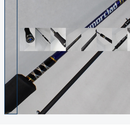
イシグロ御殿場店
イシグロ伊東店
ランク
(102400)
SA
(2953)
A
(17318)
B+
(12301)
B
(21990)
C
(38837)
C-
(5150)
D
(2205)
ランクについて