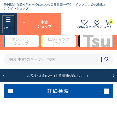
静岡県から愛知県を中心に釣具の店舗販売を行う「イシグロ」公式通販オ
ランクとは？
ンラインショップ
フリーワード
0
中古
SA
ショップ
ログイン
カート
お気に入り
新古品（メーカー問屋から仕
オンライン
ビルディング
入れた未使用品）
良
ショップ
パーツ
商品カテゴリ
※店頭展示時の置き傷が付いている
ものも含む
竿・ルアーロッド(4)
竿・ルアーロッド(64369)
リール・カスタムパーツ(35700)
A
ルアー・エギ(1811)
お客様へお知らせ（お盆期間休業について）
傷が極めて少ない極上品
その他・雑品(1063)
メーカー
詳細検索
B+
使用感や傷は少なく比較的美
店舗
品