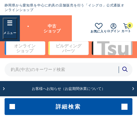
静岡県から愛知県を中心に釣具の店舗販売を行う「イシグロ」公式通販オ
ランクとは？
ンラインショップ
フリーワード
0
中古
SA
ショップ
ログイン
カート
お気に入り
新古品（メーカー問屋から仕
オンライン
ビルディング
入れた未使用品）
良
ショップ
パーツ
商品カテゴリ
※店頭展示時の置き傷が付いている
ものも含む
竿・ルアーロッド(5)
竿・ルアーロッド(64430)
リール・カスタムパーツ(35767)
A
ルアー・エギ(1812)
お客様へお知らせ（お盆期間休業について）
傷が極めて少ない極上品
その他・雑品(1066)
メーカー
詳細検索
B+
使用感や傷は少なく比較的美
店舗
品