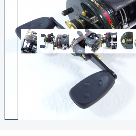
イシグロ御殿場店
イシグロ伊東店
ランク
(102533)
SA
(2966)
A
(17340)
B+
(12322)
B
(22010)
C
(38876)
C-
(5167)
D
(2205)
ランクについて