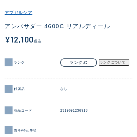
その他
アブガルシア
新商品
(2096)
アンバサダー 4600C リアルディール
おすすめ
(177)
¥12,100
税込
値下げ品
(14299)
OH済
(943)
C
ランク
ランクについて
ランク
DCチェック済
(1339)
在庫有のみ
(21945)
付属品
なし
価格
商品コード
2319691236918
この条件で検索する
備考/特記事項