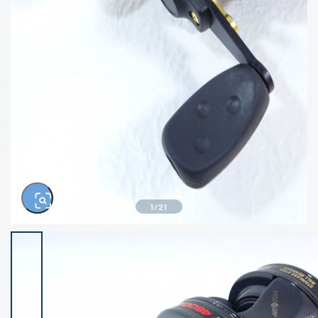
きるもの、改造品も含む
悪
イシグロ西尾店
イシグロ三河安城店
※ルアー、エギ、雑品、その他につきましては
ランク表記はございません。 状態は写真にて
ご確認ください。
イシグロ半田店
イシグロ岡崎若松店
イシグロ岡崎大樹寺店
イシグロ焼津店
イシグロ掛川店
イシグロ沼津店
1
/
21
イシグロ駿東柿田川店
イシグロ豊川店
イシグロ磐田店
イシグロ富士店