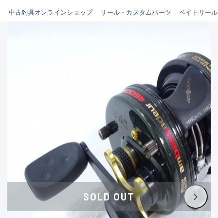
イシグロ鳴海店
中古釣具オンラインショップ
リール・カスタムパーツ
ベイトリール
B
イシグロフレスポ鈴鹿店
使用感や傷はあるが全体的に
イシグロ津高茶屋店
綺麗な良品
イシグロ西春店
C
イシグロ中川かの里店
使用感や傷のある一般的な中
イシグロカインズモール彦根店
古品
イシグロ静岡中吉田店
C-
イシグロ名東引山店
かなり使用感があり、全体的
イシグロ豊田店
に目立つ傷が多い品
イシグロ豊橋向山店
イシグロ岐阜店
D
SOLD OUT
イシグロ高林店
著しく状態が悪いが使用はで