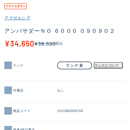
その他
アブガルシア
新商品
(1851)
アンバサダーＮＯ ６０００ ０９０９０２
おすすめ
(160)
¥34,650
¥38,500
税込
値下げ品
(14305)
OH済
(933)
B
ランク
ランクについて
ランク
DCチェック済
(1328)
在庫有のみ
(22149)
価格
付属品
なし
商品コード
2315365559765
この条件で検索する
備考/特記事項