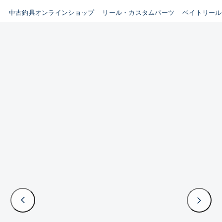
イシグロ鳴海店
中古釣具オンラインショップ
リール・カスタムパーツ
ベイトリール
B
イシグロフレスポ鈴鹿店
使用感や傷はあるが全体的に
イシグロ津高茶屋店
綺麗な良品
イシグロ西春店
C
イシグロ中川かの里店
使用感や傷のある一般的な中
イシグロカインズモール彦根店
古品
イシグロ静岡中吉田店
C-
イシグロ名東引山店
かなり使用感があり、全体的
イシグロ豊田店
に目立つ傷が多い品
イシグロ豊橋向山店
イシグロ岐阜店
D
イシグロ高林店
著しく状態が悪いが使用はで