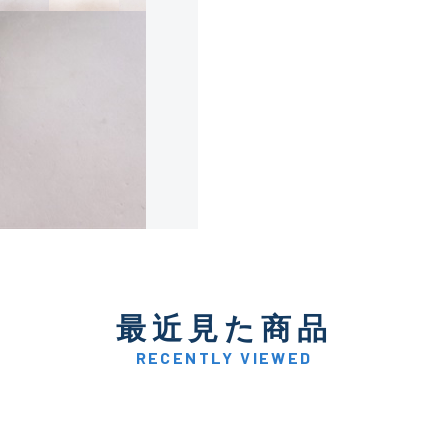
使用感や傷は少なく比較的
B+
使用感や傷はあるが全体的
B
使用感や傷のある一般的な
C
かなり使用感があり、全体
最近見た商品
C-
い品
RECENTLY VIEWED
著しく状態が悪いが使用は
D
品も含む