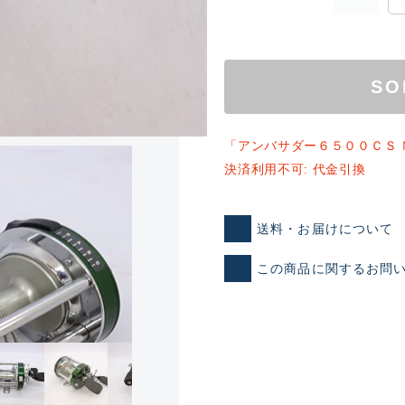
SO
「アンバサダー６５００ＣＳ 
決済利用不可: 代金引換
ランクとは？
送料・お届けについて
この商品に関するお問
新古品（メーカー問屋から
品）
SA
※店頭展示時の置き傷が付いて
傷が極めて少ない極上品
A