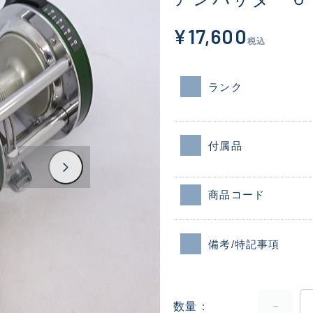
¥17,600
税込
ランク
付属品
商品コード
備考/特記事項
数量