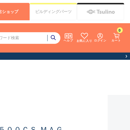
古
ショップ
ビルディング
パーツ
0
ログイン
カート
ヘルプ
お気に入り
５００ＣＳ ＭＡＧ