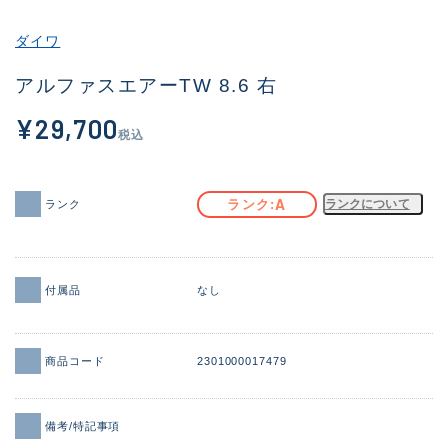
その他
ダイワ
新商品
(1856)
アルファスエアーTW 8.6 右
おすすめ
(161)
¥29,700
税込
値下げ品
(14304)
OH済
(933)
A
ランク
ランクについて
ランク
DCチェック済
(1328)
在庫有のみ
(22097)
付属品
なし
価格
商品コード
2301000017479
この条件で検索する
備考/特記事項