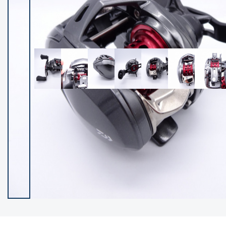
イシグロ御殿場店
イシグロ伊東店
ランク
(102122)
SA
(2946)
A
(17275)
B+
(12268)
B
(21943)
C
(38724)
C-
(5135)
D
(2192)
ランクについて