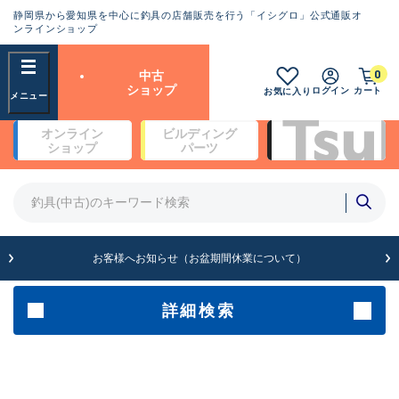
静岡県から愛知県を中心に釣具の店舗販売を行う「イシグロ」公式通販オ
ランクとは？
ンラインショップ
フリーワード
0
中古
SA
ショップ
ログイン
カート
お気に入り
新古品（メーカー問屋から仕
オンライン
ビルディング
入れた未使用品）
良
ショップ
パーツ
商品カテゴリ
※店頭展示時の置き傷が付いている
ものも含む
竿・ルアーロッド(4)
竿・ルアーロッド(64189)
リール・カスタムパーツ(35608)
A
ルアー・エギ(1807)
お客様へお知らせ（お盆期間休業について）
傷が極めて少ない極上品
その他・雑品(1061)
メーカー
詳細検索
B+
使用感や傷は少なく比較的美
店舗
品