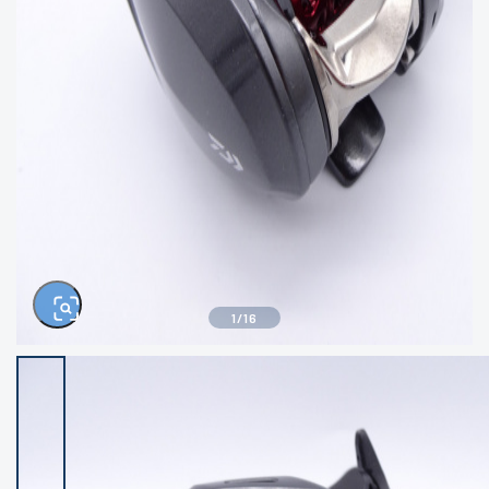
きるもの、改造品も含む
悪
イシグロ西尾店
イシグロ三河安城店
※ルアー、エギ、雑品、その他につきましては
ランク表記はございません。 状態は写真にて
ご確認ください。
イシグロ岡崎大樹寺店
イシグロ半田店
イシグロ岡崎若松店
イシグロ焼津店
イシグロ掛川店
イシグロ沼津店
1
/
16
イシグロ駿東柿田川店
イシグロ豊川店
イシグロ磐田店
イシグロ富士店