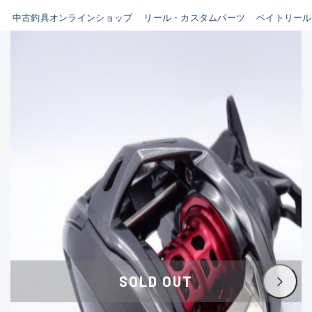
イシグロ鳴海店
中古釣具オンラインショップ
リール・カスタムパーツ
ベイトリール
B
イシグロフレスポ鈴鹿店
使用感や傷はあるが全体的に
イシグロ津高茶屋店
綺麗な良品
イシグロ西春店
C
イシグロ中川かの里店
使用感や傷のある一般的な中
イシグロカインズモール彦根店
古品
イシグロ静岡中吉田店
C-
イシグロ名東引山店
かなり使用感があり、全体的
イシグロ豊田店
に目立つ傷が多い品
イシグロ豊橋向山店
イシグロ岐阜店
D
SOLD OUT
イシグロ高林店
著しく状態が悪いが使用はで