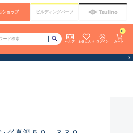
古
ショップ
ビルディング
パーツ
0
ログイン
カート
ヘルプ
お気に入り
ング真鯛５０－３３０