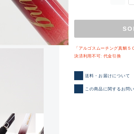
SO
「アルゴスムーチング真鯛５
決済利用不可: 代金引換
送料・お届けについて
ランクとは？
この商品に関するお問
新古品（メーカー問屋から
品）
SA
※店頭展示時の置き傷が付いて