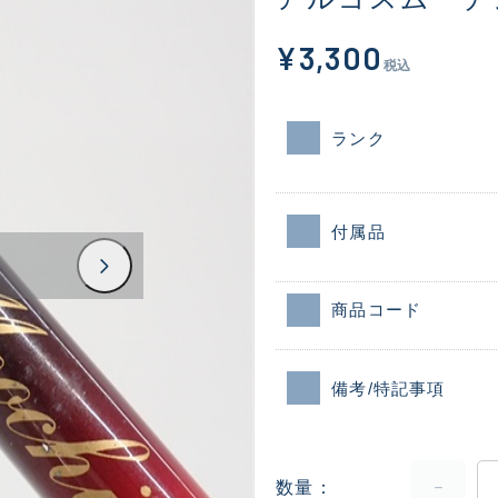
¥3,300
税込
ランク
付属品
商品コード
備考/特記事項
数量