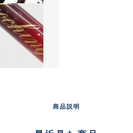
傷が極めて少ない極上品
A
使用感や傷は少なく比較的
B+
使用感や傷はあるが全体的
B
使用感や傷のある一般的な
C
商品説明
かなり使用感があり、全体
C-
い品