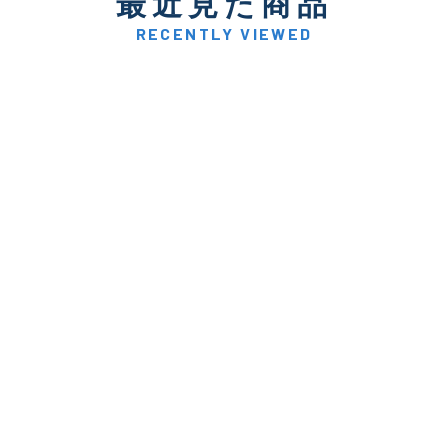
最近見た商品
著しく状態が悪いが使用は
D
品も含む
RECENTLY VIEWED
※ルアー、エギ、雑品、その他につきましてはランク表記はござ
確認ください。