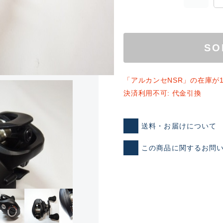
SO
「アルカンセNSR」の在庫が
ランクとは？
決済利用不可: 代金引換
送料・お届けについて
新古品（メーカー問屋から
品）
SA
この商品に関するお問
※店頭展示時の置き傷が付いて
傷が極めて少ない極上品
A