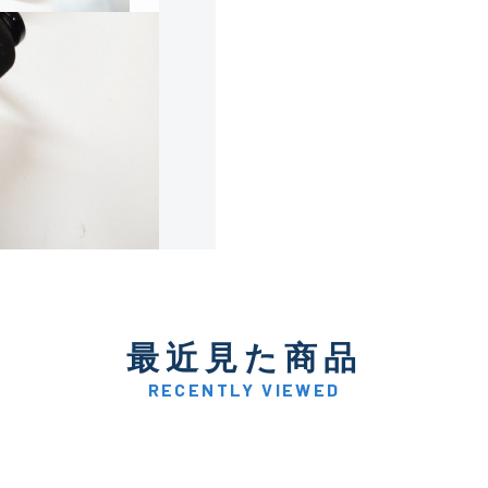
使用感や傷は少なく比較的
B+
使用感や傷はあるが全体的
B
使用感や傷のある一般的な
C
かなり使用感があり、全体
C-
い品
最近見た商品
著しく状態が悪いが使用は
RECENTLY VIEWED
D
品も含む