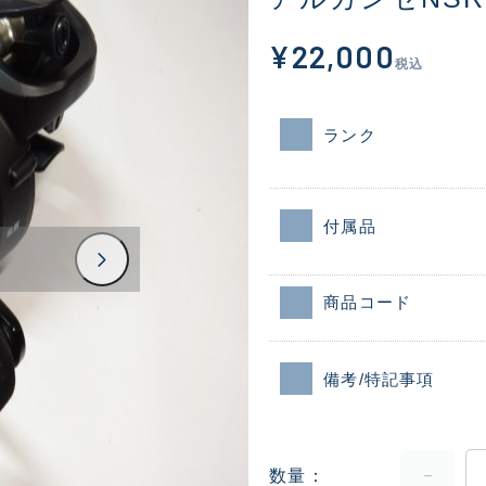
¥22,000
税込
ランク
付属品
商品コード
備考/特記事項
数量