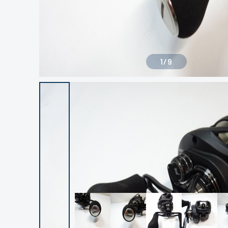
1
/
9
良