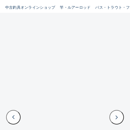
イシグロ鳴海店
中古釣具オンラインショップ
竿・ルアーロッド
バス・トラウト・フ
B
イシグロフレスポ鈴鹿店
使用感や傷はあるが全体的に
イシグロ津高茶屋店
綺麗な良品
イシグロ西春店
C
イシグロカインズモール彦根店
使用感や傷のある一般的な中
イシグロ中川かの里店
古品
イシグロ静岡中吉田店
C-
イシグロ名東引山店
かなり使用感があり、全体的
イシグロ豊田店
に目立つ傷が多い品
イシグロ豊橋向山店
イシグロ岐阜店
D
イシグロ高林店
著しく状態が悪いが使用はで