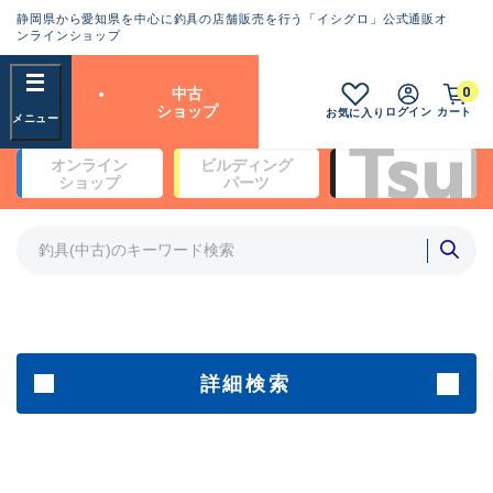
静岡県から愛知県を中心に釣具の店舗販売を行う「イシグロ」公式通販オ
ランクとは？
ンラインショップ
フリーワード
0
中古
SA
ショップ
ログイン
カート
お気に入り
新古品（メーカー問屋から仕
オンライン
ビルディング
入れた未使用品）
良
ショップ
パーツ
商品カテゴリ
※店頭展示時の置き傷が付いている
ものも含む
竿・ルアーロッド(5)
竿・ルアーロッド(64425)
リール・カスタムパーツ(35767)
A
ルアー・エギ(1812)
傷が極めて少ない極上品
その他・雑品(1066)
メーカー
詳細検索
B+
使用感や傷は少なく比較的美
店舗
品