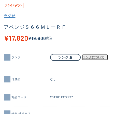
その他
ラグゼ
新商品
(2091)
アベンジＳ６６ＭＬーＲＦ
おすすめ
(177)
¥17,820
¥19,800
税込
値下げ品
(14299)
OH済
(943)
B
ランク
ランクについて
ランク
DCチェック済
(1339)
在庫有のみ
(21944)
価格
付属品
なし
商品コード
2319851372937
この条件で検索する
備考/特記事項