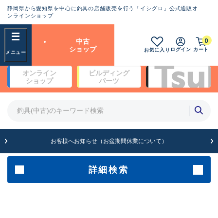
静岡県から愛知県を中心に釣具の店舗販売を行う「イシグロ」公式通販オ
ランクとは？
ンラインショップ
フリーワード
0
中古
SA
ショップ
ログイン
カート
お気に入り
新古品（メーカー問屋から仕
オンライン
ビルディング
入れた未使用品）
良
ショップ
パーツ
商品カテゴリ
※店頭展示時の置き傷が付いている
ものも含む
竿・ルアーロッド(4)
竿・ルアーロッド(64369)
リール・カスタムパーツ(35700)
A
ルアー・エギ(1811)
お客様へお知らせ（お盆期間休業について）
傷が極めて少ない極上品
その他・雑品(1063)
メーカー
詳細検索
B+
使用感や傷は少なく比較的美
店舗
品