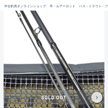
イシグロ鳴海店
中古釣具オンラインショップ
竿・ルアーロッド
バス・トラウト・フ
B
イシグロフレスポ鈴鹿店
使用感や傷はあるが全体的に
イシグロ津高茶屋店
綺麗な良品
イシグロ西春店
C
イシグロ中川かの里店
使用感や傷のある一般的な中
イシグロカインズモール彦根店
古品
イシグロ静岡中吉田店
C-
イシグロ名東引山店
かなり使用感があり、全体的
イシグロ豊田店
に目立つ傷が多い品
イシグロ豊橋向山店
イシグロ岐阜店
D
SOLD OUT
イシグロ高林店
著しく状態が悪いが使用はで