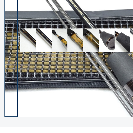
イシグロ御殿場店
イシグロ伊東店
ランク
(102400)
SA
(2953)
A
(17318)
B+
(12301)
B
(21990)
C
(38837)
C-
(5150)
D
(2205)
ランクについて