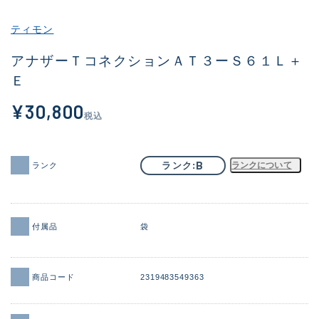
その他
ティモン
新商品
(1956)
アナザーＴコネクションＡＴ３ーＳ６１Ｌ＋
Ｅ
おすすめ
(164)
¥30,800
値下げ品
(14301)
税込
OH済
(936)
DCチェック済
(1337)
B
ランク
ランクについて
ランク
在庫有のみ
(21991)
価格
付属品
袋
商品コード
2319483549363
この条件で検索する