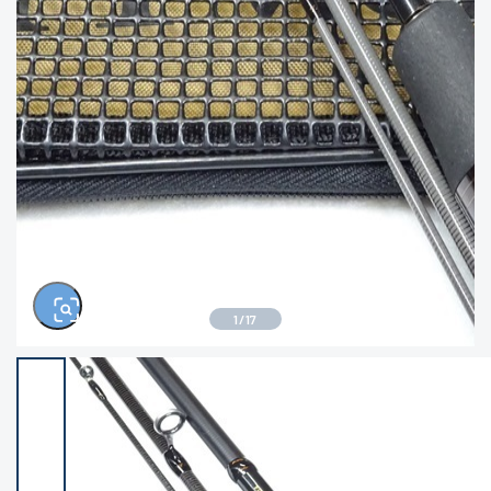
きるもの、改造品も含む
悪
イシグロ西尾店
イシグロ三河安城店
※ルアー、エギ、雑品、その他につきましては
ランク表記はございません。 状態は写真にて
ご確認ください。
イシグロ半田店
イシグロ岡崎大樹寺店
イシグロ岡崎若松店
イシグロ焼津店
イシグロ掛川店
イシグロ沼津店
1
/
17
イシグロ駿東柿田川店
イシグロ磐田店
イシグロ豊川店
イシグロ富士店