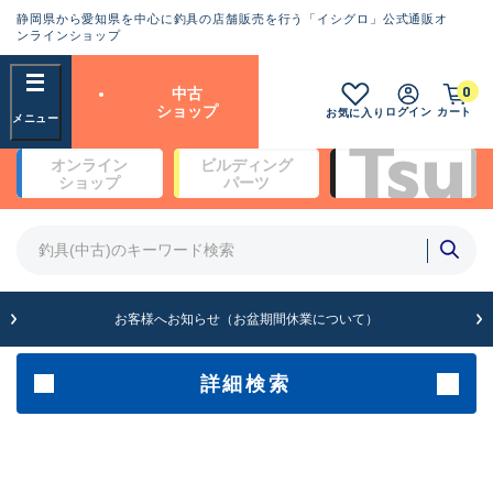
静岡県から愛知県を中心に釣具の店舗販売を行う「イシグロ」公式通販オ
ランクとは？
ンラインショップ
フリーワード
0
中古
SA
ショップ
ログイン
カート
お気に入り
新古品（メーカー問屋から仕
オンライン
ビルディング
入れた未使用品）
良
ショップ
パーツ
商品カテゴリ
※店頭展示時の置き傷が付いている
ものも含む
竿・ルアーロッド(4)
竿・ルアーロッド(64262)
リール・カスタムパーツ(35650)
A
ルアー・エギ(1807)
お客様へお知らせ（お盆期間休業について）
傷が極めて少ない極上品
その他・雑品(1061)
メーカー
詳細検索
B+
使用感や傷は少なく比較的美
店舗
品