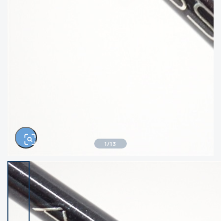
きるもの、改造品も含む
悪
イシグロ西尾店
イシグロ三河安城店
※ルアー、エギ、雑品、その他につきましては
ランク表記はございません。 状態は写真にて
ご確認ください。
イシグロ岡崎大樹寺店
イシグロ半田店
イシグロ岡崎若松店
イシグロ焼津店
イシグロ掛川店
イシグロ沼津店
1
/
13
イシグロ駿東柿田川店
イシグロ豊川店
イシグロ磐田店
イシグロ富士店