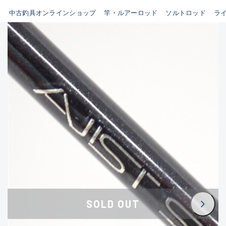
イシグロ鳴海店
中古釣具オンラインショップ
竿・ルアーロッド
ソルトロッド
ラ
B
イシグロフレスポ鈴鹿店
使用感や傷はあるが全体的に
イシグロ津高茶屋店
綺麗な良品
イシグロ西春店
C
イシグロカインズモール彦根店
使用感や傷のある一般的な中
イシグロ中川かの里店
古品
イシグロ静岡中吉田店
C-
イシグロ名東引山店
かなり使用感があり、全体的
イシグロ豊田店
に目立つ傷が多い品
イシグロ豊橋向山店
イシグロ岐阜店
D
SOLD OUT
イシグロ高林店
著しく状態が悪いが使用はで