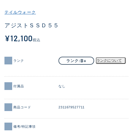
その他
テイルウォーク
新商品
(1886)
アジストＳＳＤ５５
おすすめ
(156)
¥12,100
税込
値下げ品
(14303)
OH済
(936)
B+
ランク
ランクについて
ランク
DCチェック済
(1336)
在庫有のみ
(22078)
付属品
なし
価格
商品コード
2311679527711
この条件で検索する
備考/特記事項