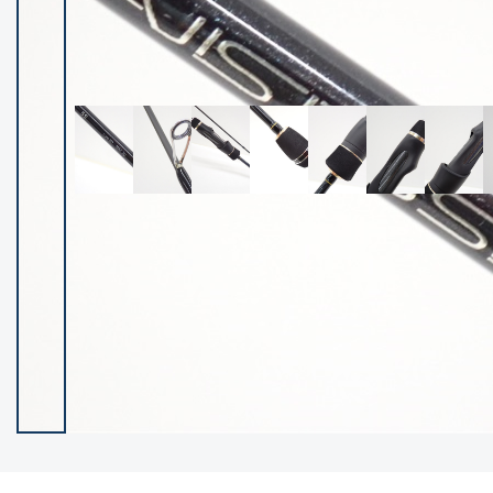
イシグロ御殿場店
イシグロ伊東店
ランク
(102237)
SA
(2950)
A
(17300)
B+
(12281)
B
(21962)
C
(38766)
C-
(5142)
D
(2197)
ランクについて