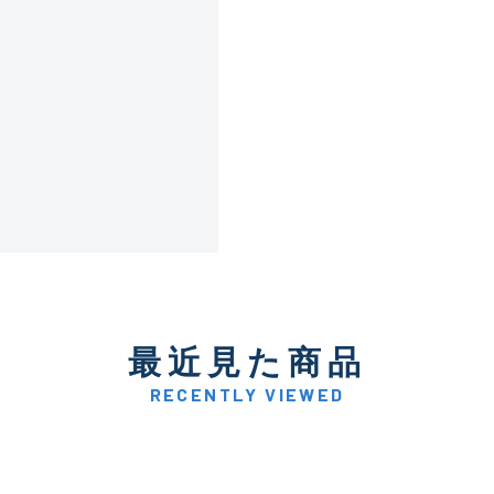
傷が極めて少ない極上品
A
使用感や傷は少なく比較的
B+
使用感や傷はあるが全体的
B
使用感や傷のある一般的な
C
最近見た商品
かなり使用感があり、全体
C-
い品
RECENTLY VIEWED
著しく状態が悪いが使用は
D
品も含む