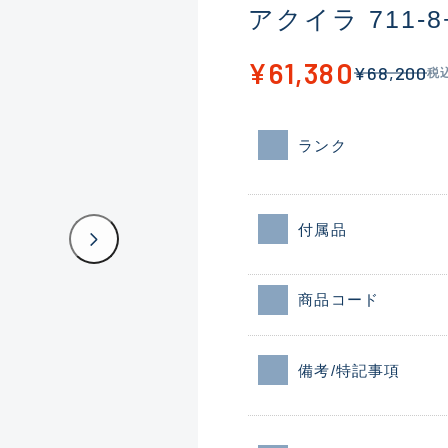
アクイラ 711-8
¥61,380
¥68,200
税
ランク
付属品
商品コード
備考/特記事項