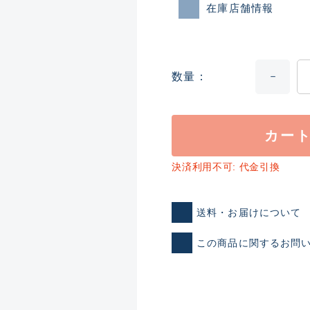
在庫店舗情報
数量
カー
ランクとは？
決済利用不可: 代金引換
送料・お届けについて
新古品（メーカー問屋から
この商品に関するお問
品）
SA
※店頭展示時の置き傷が付いて