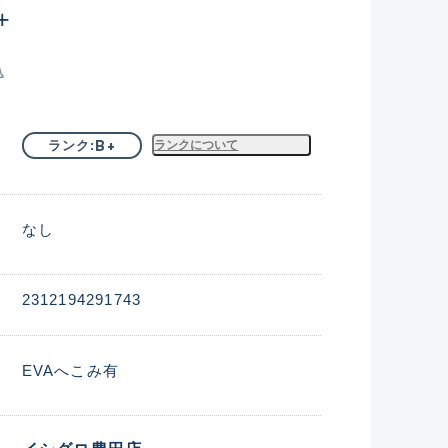
+
込
B+
ランク
ランクについて
なし
2312194291743
EVAへこみ有