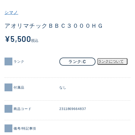
その他
シマノ
新商品
(1931)
アオリマチックＢＢＣ３０００ＨＧ
おすすめ
(172)
¥5,500
税込
値下げ品
(14304)
OH済
(936)
C
ランク
ランクについて
ランク
DCチェック済
(1333)
在庫有のみ
(22116)
付属品
なし
価格
商品コード
2311869664837
この条件で検索する
備考/特記事項