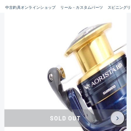
イシグロ鳴海店
中古釣具オンラインショップ
リール・カスタムパーツ
スピニングリ
B
イシグロフレスポ鈴鹿店
使用感や傷はあるが全体的に
イシグロ津高茶屋店
綺麗な良品
イシグロ西春店
C
イシグロ中川かの里店
使用感や傷のある一般的な中
イシグロカインズモール彦根店
古品
イシグロ静岡中吉田店
C-
イシグロ名東引山店
かなり使用感があり、全体的
イシグロ豊田店
に目立つ傷が多い品
イシグロ豊橋向山店
イシグロ岐阜店
D
SOLD OUT
イシグロ高林店
著しく状態が悪いが使用はで