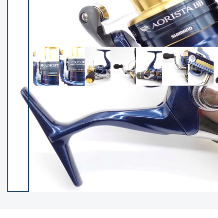
イシグロ御殿場店
イシグロ伊東店
ランク
(102197)
SA
(2949)
A
(17295)
B+
(12276)
B
(21956)
C
(38746)
C-
(5141)
D
(2195)
ランクについて