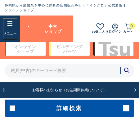
静岡県から愛知県を中心に釣具の店舗販売を行う「イシグロ」公式通販オ
ランクとは？
ンラインショップ
フリーワード
0
中古
SA
ショップ
ログイン
カート
お気に入り
新古品（メーカー問屋から仕
オンライン
ビルディング
入れた未使用品）
良
ショップ
パーツ
商品カテゴリ
※店頭展示時の置き傷が付いている
ものも含む
竿・ルアーロッド(4)
竿・ルアーロッド(64236)
リール・カスタムパーツ(35635)
A
ルアー・エギ(1807)
お客様へお知らせ（お盆期間休業について）
傷が極めて少ない極上品
その他・雑品(1061)
メーカー
詳細検索
B+
使用感や傷は少なく比較的美
店舗
品