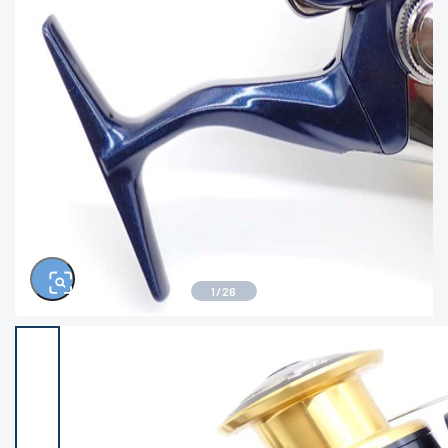
きるもの、改造品も含む
悪
イシグロ西尾店
イシグロ三河安城店
※ルアー、エギ、雑品、その他につきましては
ランク表記はございません。 状態は写真にて
ご確認ください。
イシグロ岡崎大樹寺店
イシグロ半田店
イシグロ岡崎若松店
イシグロ焼津店
イシグロ掛川店
イシグロ沼津店
1
/
26
イシグロ駿東柿田川店
イシグロ豊川店
イシグロ磐田店
イシグロ富士店