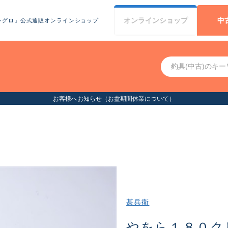
オンライン
ショップ
中
シグロ」公式通販オンラインショップ
お客様へ
甚兵衛
やをら１８０ク