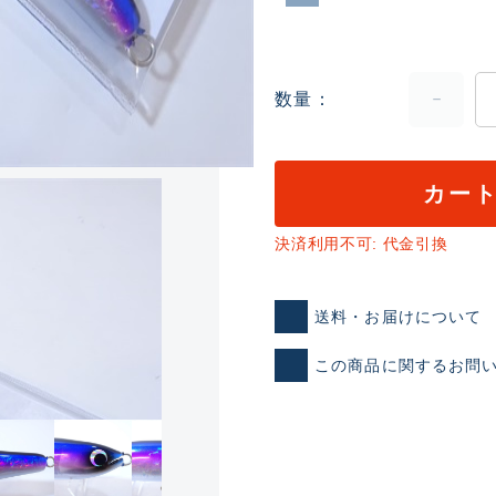
数量
カー
ランクとは？
決済利用不可: 代金引換
送料・お届けについて
新古品（メーカー問屋から
この商品に関するお問
品）
SA
※店頭展示時の置き傷が付いて
傷が極めて少ない極上品
A