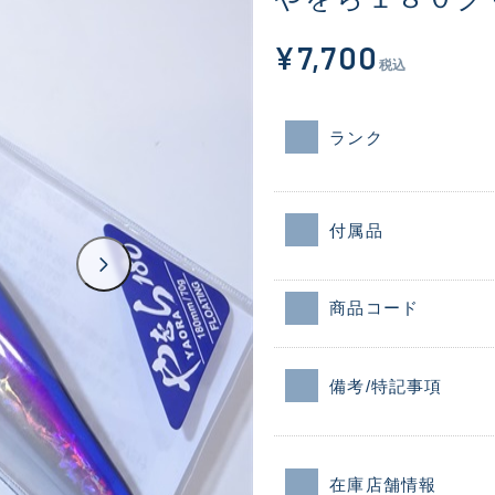
¥7,700
税込
ランク
付属品
商品コード
備考/特記事項
在庫店舗情報