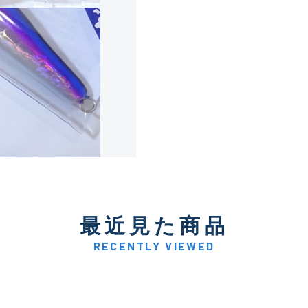
使用感や傷は少なく比較的
B+
使用感や傷はあるが全体的
B
使用感や傷のある一般的な
C
かなり使用感があり、全体
最近見た商品
C-
い品
RECENTLY VIEWED
著しく状態が悪いが使用は
D
品も含む