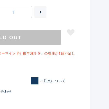
LD OUT
ターマインド引抜早瀬９５」の在庫が1個不足し
ご注文について
仕入れた未使用
い合わせ
いるものも含む