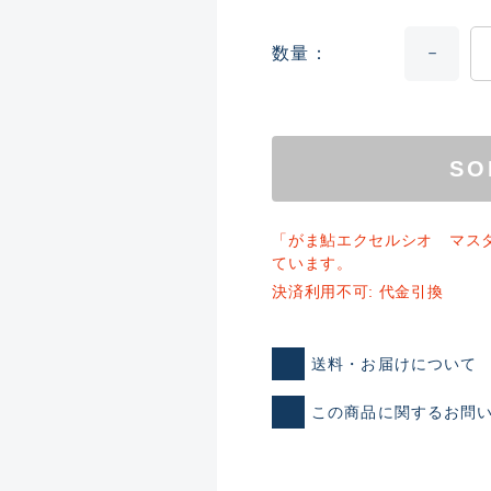
数量
SO
「がま鮎エクセルシオ マス
ています。
ランクとは？
決済利用不可: 代金引換
送料・お届けについて
新古品（メーカー問屋から
品）
SA
この商品に関するお問
※店頭展示時の置き傷が付いて