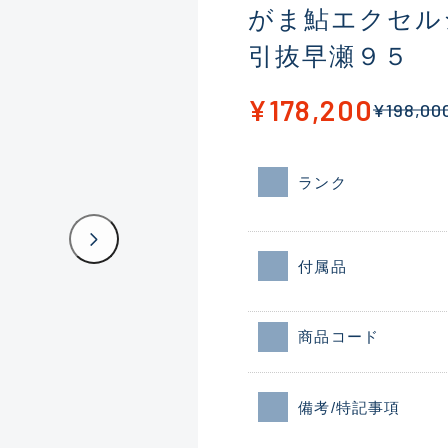
がま鮎エクセル
引抜早瀬９５
¥178,200
¥198,00
ランク
付属品
商品コード
備考/特記事項