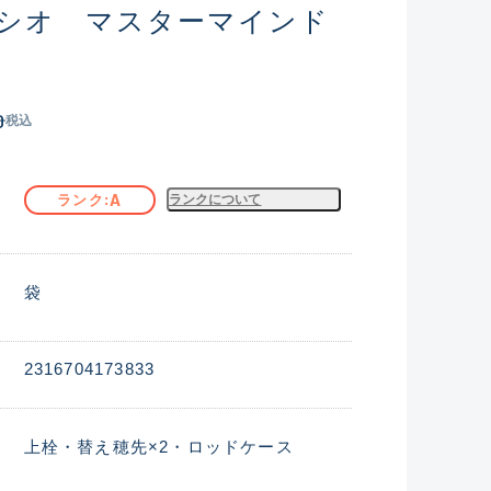
シオ マスターマインド
0
税込
A
ランク
ランクについて
袋
2316704173833
上栓・替え穂先×2・ロッドケース