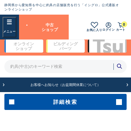
静岡県から愛知県を中心に釣具の店舗販売を行う「イシグロ」公式通販オ
ランクとは？
ンラインショップ
フリーワード
0
中古
SA
ショップ
ログイン
カート
お気に入り
新古品（メーカー問屋から仕
オンライン
ビルディング
入れた未使用品）
良
ショップ
パーツ
商品カテゴリ
※店頭展示時の置き傷が付いている
ものも含む
竿・ルアーロッド(4)
竿・ルアーロッド(64262)
リール・カスタムパーツ(35650)
A
ルアー・エギ(1807)
お客様へお知らせ（お盆期間休業について）
傷が極めて少ない極上品
その他・雑品(1061)
メーカー
詳細検索
B+
使用感や傷は少なく比較的美
店舗
品