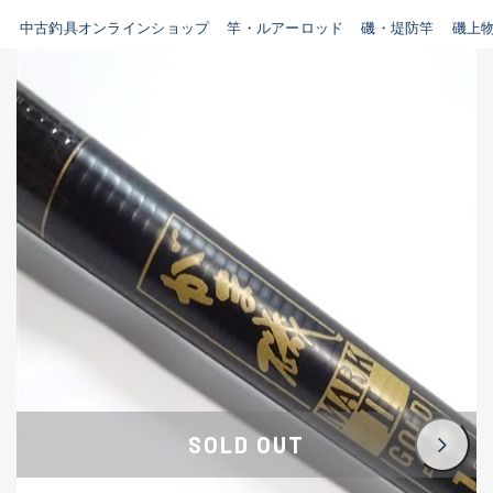
イシグロ鳴海店
中古釣具オンラインショップ
竿・ルアーロッド
磯・堤防竿
磯上
B
イシグロフレスポ鈴鹿店
使用感や傷はあるが全体的に
イシグロ津高茶屋店
綺麗な良品
イシグロ西春店
C
イシグロカインズモール彦根店
使用感や傷のある一般的な中
イシグロ中川かの里店
古品
イシグロ静岡中吉田店
C-
イシグロ名東引山店
かなり使用感があり、全体的
イシグロ豊田店
に目立つ傷が多い品
イシグロ豊橋向山店
イシグロ岐阜店
D
SOLD OUT
イシグロ高林店
著しく状態が悪いが使用はで