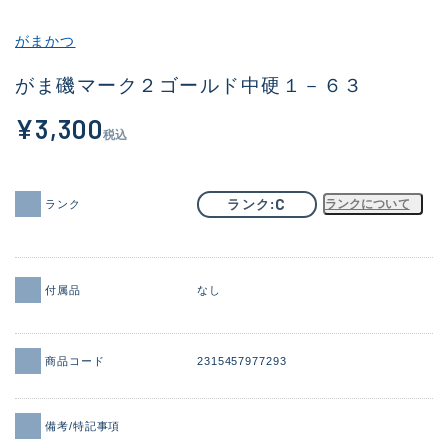
その他
がまかつ
新商品
(1886)
がま磯マーク２ゴールド中硬１－６３
おすすめ
(156)
¥3,300
税込
値下げ品
(14303)
OH済
(936)
C
ランク
ランクについて
ランク
DCチェック済
(1336)
在庫有のみ
(22078)
付属品
なし
価格
商品コード
2315457977293
この条件で検索する
備考/特記事項