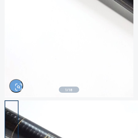
きるもの、改造品も含む
悪
イシグロ西尾店
イシグロ三河安城店
※ルアー、エギ、雑品、その他につきましては
ランク表記はございません。 状態は写真にて
ご確認ください。
イシグロ岡崎大樹寺店
イシグロ半田店
イシグロ岡崎若松店
イシグロ焼津店
イシグロ掛川店
イシグロ沼津店
1
/
18
イシグロ駿東柿田川店
イシグロ豊川店
イシグロ磐田店
イシグロ富士店