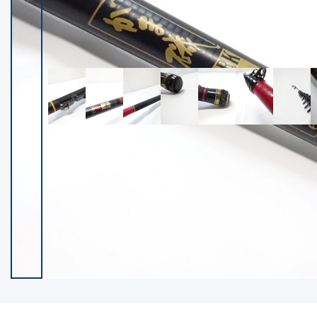
イシグロ御殿場店
イシグロ伊東店
ランク
(102237)
SA
(2950)
A
(17300)
B+
(12281)
B
(21962)
C
(38766)
C-
(5142)
D
(2197)
ランクについて