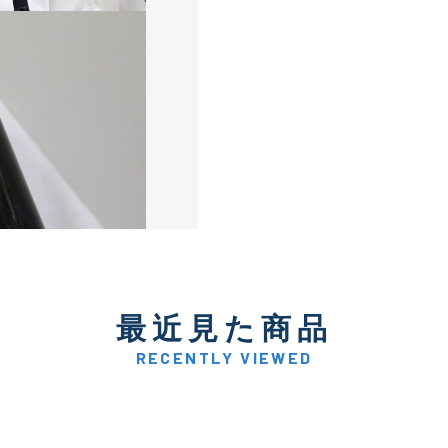
使用感や傷は少なく比較的
B+
使用感や傷はあるが全体的
B
使用感や傷のある一般的な
C
かなり使用感があり、全体
最近見た商品
C-
い品
RECENTLY VIEWED
著しく状態が悪いが使用は
D
品も含む