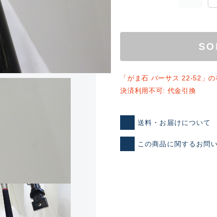
SO
「がま石 バーサス 22-52
決済利用不可: 代金引換
ランクとは？
送料・お届けについて
この商品に関するお問
新古品（メーカー問屋から
品）
SA
※店頭展示時の置き傷が付いて
傷が極めて少ない極上品
A