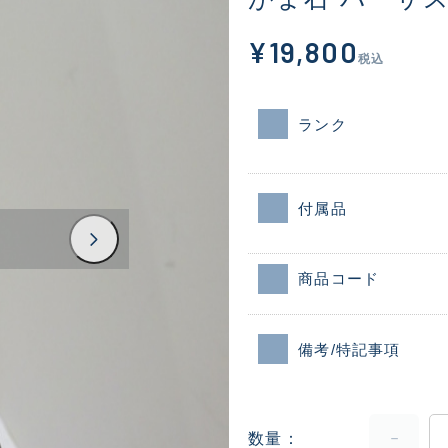
¥19,800
税込
ランク
付属品
商品コード
備考/特記事項
数量