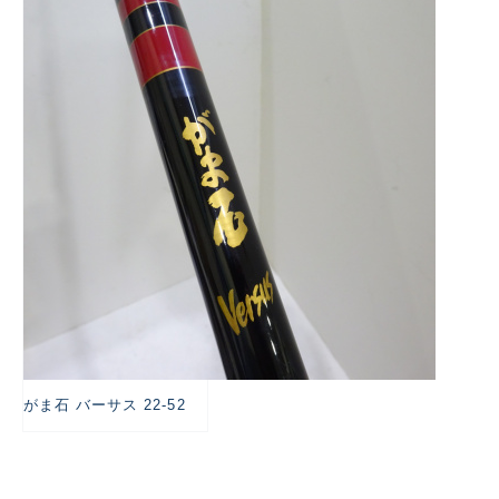
悪
がま石 バーサス 22-52