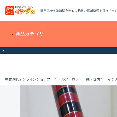
静岡県から愛知県を中心に釣具の店舗販売を行う「イ
商品カテゴリ
て）
中古釣具オンラインショップ
竿・ルアーロッド
磯・堤防竿
イシ