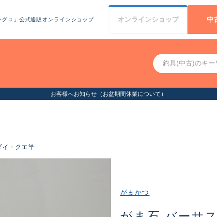
オンライン
ショップ
中
シグロ」公式通販オンラインショップ
ダイ・クエ竿
がまかつ
がま石 バーサス 