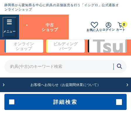
静岡県から愛知県を中心に釣具の店舗販売を行う「イシグロ」公式通販オ
ランクとは？
ンラインショップ
フリーワード
0
中古
SA
ショップ
ログイン
カート
お気に入り
新古品（メーカー問屋から仕
オンライン
ビルディング
入れた未使用品）
良
ショップ
パーツ
商品カテゴリ
※店頭展示時の置き傷が付いている
ものも含む
竿・ルアーロッド(5)
竿・ルアーロッド(64512)
リール・カスタムパーツ(35801)
A
ルアー・エギ(1816)
お客様へお知らせ（お盆期間休業について）
傷が極めて少ない極上品
その他・雑品(1073)
メーカー
詳細検索
B+
使用感や傷は少なく比較的美
店舗
品