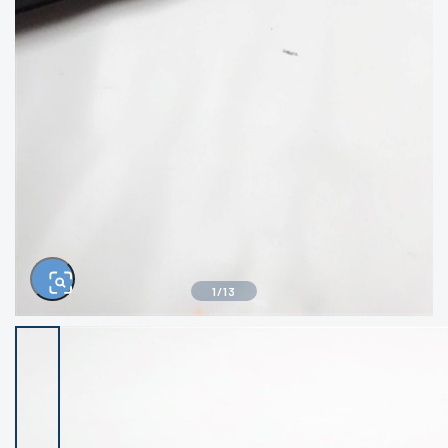
きるもの、改造品も含む
悪
イシグロ西尾店
イシグロ三河安城店
※ルアー、エギ、雑品、その他につきましては
ランク表記はございません。 状態は写真にて
ご確認ください。
イシグロ半田店
イシグロ岡崎若松店
イシグロ岡崎大樹寺店
イシグロ焼津店
イシグロ掛川店
イシグロ沼津店
1
/
13
イシグロ駿東柿田川店
イシグロ豊川店
イシグロ磐田店
イシグロ富士店