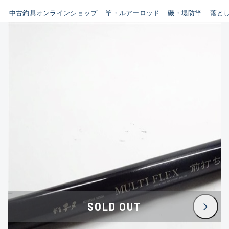
イシグロ鳴海店
中古釣具オンラインショップ
竿・ルアーロッド
磯・堤防竿
落と
B
イシグロフレスポ鈴鹿店
使用感や傷はあるが全体的に
イシグロ津高茶屋店
綺麗な良品
イシグロ西春店
C
イシグロ中川かの里店
使用感や傷のある一般的な中
イシグロカインズモール彦根店
古品
イシグロ静岡中吉田店
C-
イシグロ名東引山店
かなり使用感があり、全体的
イシグロ豊田店
に目立つ傷が多い品
イシグロ豊橋向山店
イシグロ岐阜店
D
SOLD OUT
イシグロ高林店
著しく状態が悪いが使用はで