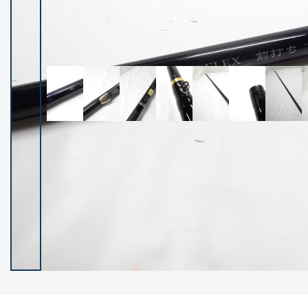
イシグロ御殿場店
イシグロ伊東店
ランク
(102660)
SA
(2967)
A
(17362)
B+
(12344)
B
(22039)
C
(38912)
C-
(5172)
D
(2212)
ランクについて