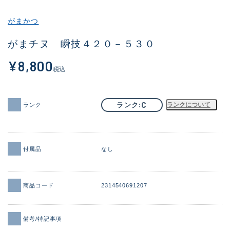
その他
がまかつ
新商品
(2120)
がまチヌ 瞬技４２０－５３０
おすすめ
(191)
¥8,800
税込
値下げ品
(14298)
OH済
(945)
C
ランク
ランクについて
ランク
DCチェック済
(1340)
在庫有のみ
(21937)
付属品
なし
価格
商品コード
2314540691207
この条件で検索する
備考/特記事項