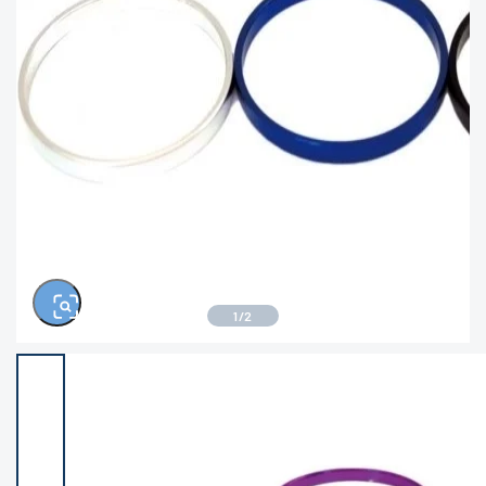
きるもの、改造品も含む
悪
この条件で検索する
※ルアー、エギ、雑品、その他につきましては
ランク表記はございません。 状態は写真にて
ご確認ください。
1
/
2