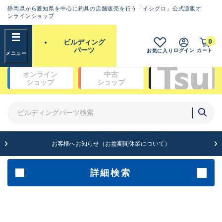
静岡県から愛知県を中心に釣具の店舗販売を行う「イシグロ」公式通販オ
ランクとは？
ンラインショップ
フリーワード
0
ビルディング
SA
パーツ
ログイン
カート
お気に入り
新古品（メーカー問屋から仕
オンライン
中古
入れた未使用品）
良
ショップ
ショップ
商品カテゴリ
※店頭展示時の置き傷が付いている
ものも含む
ガイドセット(48)
ガイド単品（トップガイド）(19)
ガイド単品（糸巻きガイド）(67)
A
ガイド単品（遊動テレガイド）(13)
お客様へお知らせ（お盆期間休業について）
傷が極めて少ない極上品
ブランク(142)
汎用穂先(23)
グリップ部(930)
詳細検索
B+
リールシート(418)
バットアクセサリー(109)
使用感や傷は少なく比較的美
パイプ・アーバー類(72)
品
スレッド（糸）(462)
コーティング剤・塗料・接着剤(170)