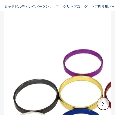
ビルディング用ツール類(63)
ロッドビルディングパーツショップ
グリップ部
グリップ周り用パー
B
その他パーツ(10)
使用感や傷はあるが全体的に
魚種
綺麗な良品
C
その他
使用感や傷のある一般的な中
古品
新商品
(0)
おすすめ
(0)
C-
値下げ品
(0)
かなり使用感があり、全体的
在庫有のみ
(1904)
に目立つ傷が多い品
価格
D
著しく状態が悪いが使用はで