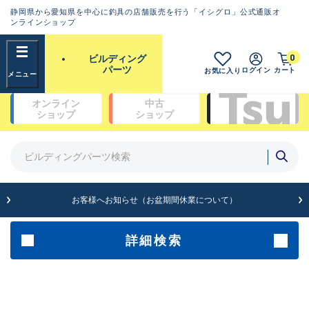
静岡県から愛知県を中心に釣具の店舗販売を行う「イシグロ」公式通販オ
ランクとは？
ンラインショップ
フリーワード
0
ビルディング
SA
パーツ
ログイン
カート
お気に入り
新古品（メーカー問屋から仕
オンライン
中古
入れた未使用品）
良
ショップ
ショップ
商品カテゴリ
※店頭展示時の置き傷が付いている
ものも含む
ガイドセット(48)
ガイド単品（トップガイド）(19)
ガイド単品（糸巻きガイド）(67)
A
ガイド単品（遊動テレガイド）(13)
お客様へお知らせ（お盆期間休業について）
傷が極めて少ない極上品
ブランク(142)
汎用穂先(23)
グリップ部(930)
詳細検索
B+
リールシート(418)
バットアクセサリー(109)
使用感や傷は少なく比較的美
パイプ・アーバー類(72)
品
スレッド（糸）(462)
コーティング剤・塗料・接着剤(170)