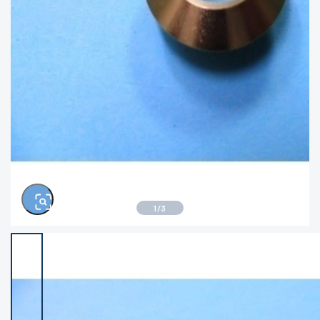
きるもの、改造品も含む
悪
この条件で検索する
※ルアー、エギ、雑品、その他につきましては
ランク表記はございません。 状態は写真にて
ご確認ください。
1
/
3