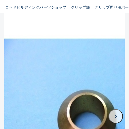
ビルディング用ツール類(63)
ロッドビルディングパーツショップ
グリップ部
グリップ周り用パー
B
その他パーツ(10)
使用感や傷はあるが全体的に
魚種
綺麗な良品
C
その他
使用感や傷のある一般的な中
古品
新商品
(0)
おすすめ
(0)
C-
値下げ品
(0)
かなり使用感があり、全体的
在庫有のみ
(1869)
に目立つ傷が多い品
価格
D
著しく状態が悪いが使用はで