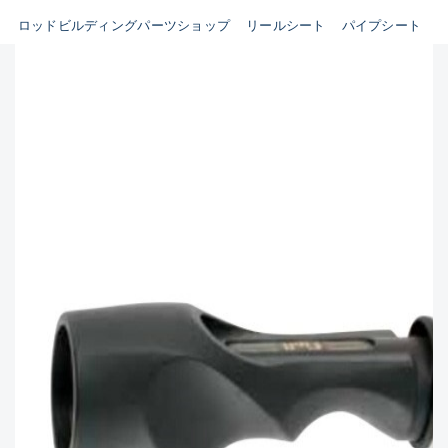
ビルディング用ツール類(63)
ロッドビルディングパーツショップ
リールシート
パイプシート
B
その他パーツ(10)
使用感や傷はあるが全体的に
魚種
綺麗な良品
C
その他
使用感や傷のある一般的な中
古品
新商品
(0)
おすすめ
(0)
C-
値下げ品
(0)
かなり使用感があり、全体的
在庫有のみ
(1906)
に目立つ傷が多い品
価格
D
著しく状態が悪いが使用はで