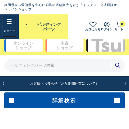
静岡県から愛知県を中心に釣具の店舗販売を行う「イシグロ」公式通販オ
ランクとは？
ンラインショップ
フリーワード
0
ビルディング
SA
パーツ
ログイン
カート
お気に入り
新古品（メーカー問屋から仕
オンライン
中古
入れた未使用品）
良
ショップ
ショップ
商品カテゴリ
※店頭展示時の置き傷が付いている
ものも含む
ガイドセット(48)
ガイド単品（トップガイド）(19)
ガイド単品（糸巻きガイド）(67)
A
ガイド単品（遊動テレガイド）(13)
お客様へお知らせ（お盆期間休業について）
傷が極めて少ない極上品
ブランク(142)
汎用穂先(23)
グリップ部(930)
詳細検索
B+
リールシート(418)
バットアクセサリー(109)
使用感や傷は少なく比較的美
パイプ・アーバー類(72)
品
スレッド（糸）(462)
コーティング剤・塗料・接着剤(170)