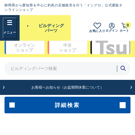
静岡県から愛知県を中心に釣具の店舗販売を行う「イシグロ」公式通販オ
ランクとは？
ンラインショップ
フリーワード
0
ビルディング
SA
パーツ
ログイン
カート
お気に入り
新古品（メーカー問屋から仕
オンライン
中古
入れた未使用品）
良
ショップ
ショップ
商品カテゴリ
※店頭展示時の置き傷が付いている
ものも含む
ガイドセット(48)
ガイド単品（トップガイド）(19)
ガイド単品（糸巻きガイド）(67)
A
ガイド単品（遊動テレガイド）(13)
お客様へお知らせ（お盆期間休業について）
傷が極めて少ない極上品
ブランク(142)
汎用穂先(23)
グリップ部(930)
詳細検索
B+
リールシート(418)
バットアクセサリー(109)
使用感や傷は少なく比較的美
パイプ・アーバー類(72)
品
スレッド（糸）(462)
コーティング剤・塗料・接着剤(170)