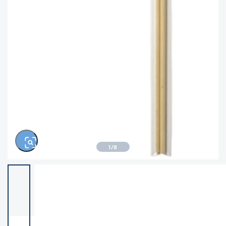
きるもの、改造品も含む
悪
この条件で検索する
※ルアー、エギ、雑品、その他につきましては
ランク表記はございません。 状態は写真にて
ご確認ください。
1
/
8