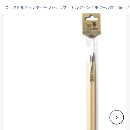
ビルディング用ツール類(63)
ロッドビルディングパーツショップ
ビルディング用ツール類
筆・メ
B
その他パーツ(10)
使用感や傷はあるが全体的に
魚種
綺麗な良品
C
その他
使用感や傷のある一般的な中
古品
新商品
(0)
おすすめ
(0)
C-
値下げ品
(0)
かなり使用感があり、全体的
在庫有のみ
(1906)
に目立つ傷が多い品
価格
D
著しく状態が悪いが使用はで