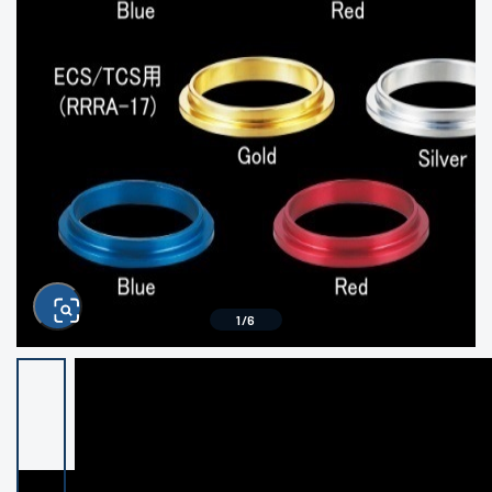
きるもの、改造品も含む
悪
この条件で検索する
※ルアー、エギ、雑品、その他につきましては
ランク表記はございません。 状態は写真にて
ご確認ください。
1
/
6