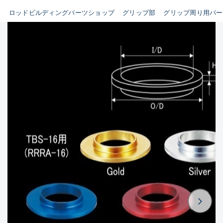
ビルディング用ツール類(63)
ロッドビルディングパーツショップ
グリップ部
グリップ周り用パー
B
その他パーツ(10)
使用感や傷はあるが全体的に
魚種
綺麗な良品
C
その他
使用感や傷のある一般的な中
古品
新商品
(0)
おすすめ
(0)
C-
値下げ品
(0)
かなり使用感があり、全体的
在庫有のみ
(1908)
に目立つ傷が多い品
価格
D
著しく状態が悪いが使用はで