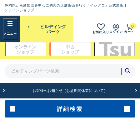
静岡県から愛知県を中心に釣具の店舗販売を行う「イシグロ」公式通販オ
ランクとは？
ンラインショップ
フリーワード
0
ビルディング
SA
パーツ
ログイン
カート
お気に入り
新古品（メーカー問屋から仕
オンライン
中古
入れた未使用品）
良
ショップ
ショップ
商品カテゴリ
※店頭展示時の置き傷が付いている
ものも含む
ガイドセット(48)
ガイド単品（トップガイド）(19)
ガイド単品（糸巻きガイド）(67)
A
ガイド単品（遊動テレガイド）(13)
お客様へお知らせ（お盆期間休業について）
傷が極めて少ない極上品
ブランク(142)
汎用穂先(23)
グリップ部(930)
詳細検索
B+
リールシート(418)
バットアクセサリー(109)
使用感や傷は少なく比較的美
パイプ・アーバー類(72)
品
スレッド（糸）(462)
コーティング剤・塗料・接着剤(170)