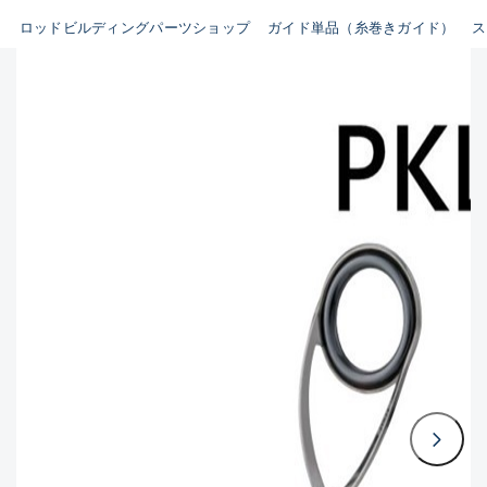
ビルディング用ツール類(63)
ロッドビルディングパーツショップ
ガイド単品（糸巻きガイド）
ス
B
その他パーツ(10)
使用感や傷はあるが全体的に
魚種
綺麗な良品
C
その他
使用感や傷のある一般的な中
古品
新商品
(0)
おすすめ
(0)
C-
値下げ品
(0)
かなり使用感があり、全体的
在庫有のみ
(1903)
に目立つ傷が多い品
価格
D
著しく状態が悪いが使用はで