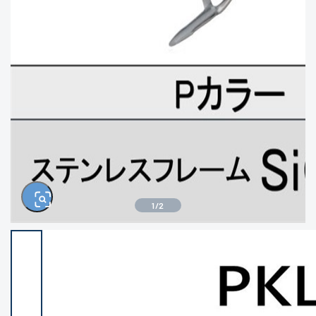
きるもの、改造品も含む
悪
この条件で検索する
※ルアー、エギ、雑品、その他につきましては
ランク表記はございません。 状態は写真にて
ご確認ください。
1
/
2