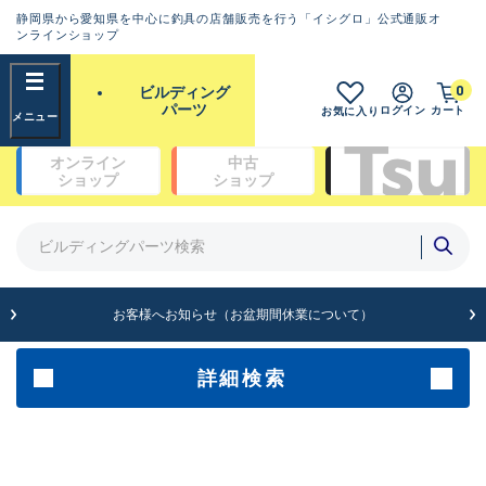
静岡県から愛知県を中心に釣具の店舗販売を行う「イシグロ」公式通販オ
ランクとは？
ンラインショップ
フリーワード
0
ビルディング
SA
パーツ
ログイン
カート
お気に入り
新古品（メーカー問屋から仕
オンライン
中古
入れた未使用品）
良
ショップ
ショップ
商品カテゴリ
※店頭展示時の置き傷が付いている
ものも含む
ガイドセット(48)
ガイド単品（トップガイド）(19)
ガイド単品（糸巻きガイド）(67)
A
ガイド単品（遊動テレガイド）(13)
お客様へお知らせ（お盆期間休業について）
傷が極めて少ない極上品
ブランク(142)
汎用穂先(23)
グリップ部(930)
詳細検索
B+
リールシート(418)
バットアクセサリー(109)
使用感や傷は少なく比較的美
パイプ・アーバー類(72)
品
スレッド（糸）(462)
コーティング剤・塗料・接着剤(170)