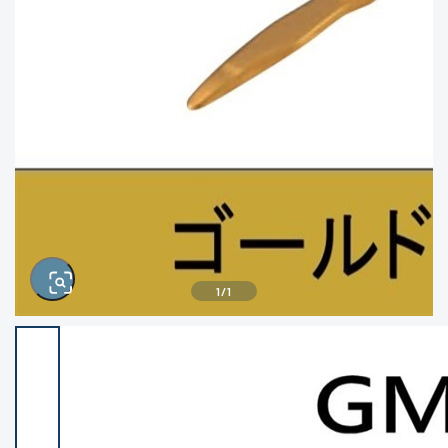
きるもの、改造品も含む
悪
この条件で検索する
※ルアー、エギ、雑品、その他につきましては
ランク表記はございません。 状態は写真にて
ご確認ください。
1
/
1