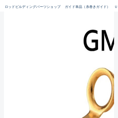
ビルディング用ツール類(63)
ロッドビルディングパーツショップ
ガイド単品（糸巻きガイド）
Ｕ
B
その他パーツ(10)
使用感や傷はあるが全体的に
魚種
綺麗な良品
C
その他
使用感や傷のある一般的な中
古品
新商品
(0)
おすすめ
(0)
C-
値下げ品
(0)
かなり使用感があり、全体的
在庫有のみ
(1909)
に目立つ傷が多い品
価格
D
著しく状態が悪いが使用はで