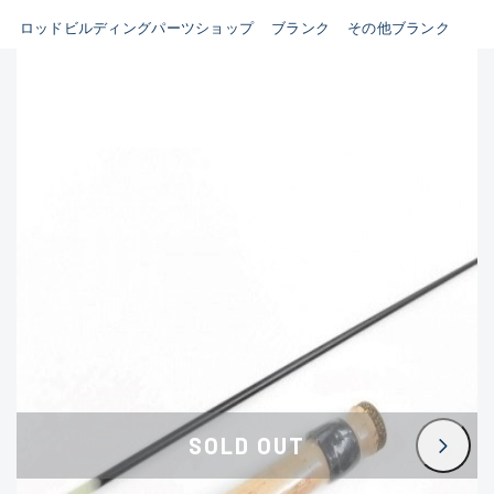
使用感や傷はあ
ビルディング用ツール類(63)
ロッドビルディングパーツショップ
ブランク
その他ブランク
その他パーツ(10)
魚種
使用感や傷のあ
その他
新商品
(0)
かなり使用感が
おすすめ
(0)
値下げ品
(0)
著しく状態が悪
在庫有のみ
(1907)
悪
価格
※ルアー、エギ、雑品、
さい。
SOLD OUT