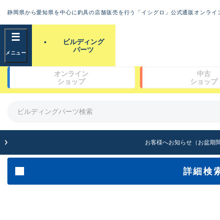
ランクと
静岡県から愛知県を中心に釣具の店舗販売を行う「イシグロ」公式通販オンライ
フリーワード
ビルディング
パーツ
新古品（メーカ
良
オンライン
中古
※店頭展示時の置
ショップ
ショップ
商品カテゴリ
ガイドセット(48)
ガイド単品（トップガイド）(19)
ガイド単品（糸巻きガイド）(67)
傷が極めて少な
ガイド単品（遊動テレガイド）(13)
お客様へお知らせ（お盆期
ブランク(142)
汎用穂先(23)
グリップ部(930)
詳細検
リールシート(418)
使用感や傷は少
バットアクセサリー(109)
パイプ・アーバー類(72)
スレッド（糸）(462)
コーティング剤・塗料・接着剤(170)