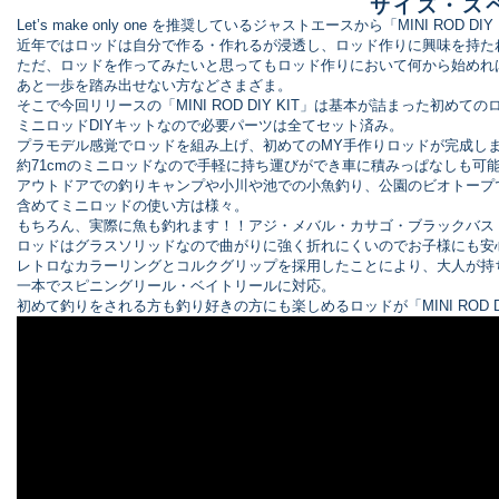
サイズ・ス
Let’s make only one を推奨しているジャストエースから「MINI ROD D
近年ではロッドは自分で作る・作れるが浸透し、ロッド作りに興味を持た
ただ、ロッドを作ってみたいと思ってもロッド作りにおいて何から始めれ
あと一歩を踏み出せない方などさまざま
。
そこで今回リリースの「MINI ROD DIY KIT」は基本が詰まった初め
ミニロッドDIYキットなので必要パーツは全てセット済み。
プラモデル感覚でロッドを組み上げ、初めてのMY手作りロッドが完成し
約71cmのミニロッドなので手軽に持ち運びができ車に積みっぱなしも可
アウトドアでの釣りキャンプや小川や池での小魚釣り、公園のビオトープ
含めてミニロッドの使い方は様々。
もちろん、実際に魚も釣れます！！アジ・メバル・カサゴ・ブラックバス
ロッドはグラスソリッドなので曲がりに強く折れにくいのでお子様にも安
レトロなカラーリングとコルクグリップを採用したことにより、大人が持
一本でスピニングリール・ベイトリールに対応。
初めて釣りをされる方も釣り好きの方にも楽しめるロッドが「MINI ROD DI