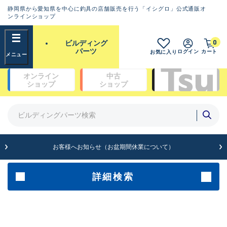
静岡県から愛知県を中心に釣具の店舗販売を行う「イシグロ」公式通販オ
ランクとは？
ンラインショップ
フリーワード
0
ビルディング
SA
パーツ
ログイン
カート
お気に入り
新古品（メーカー問屋から仕
オンライン
中古
入れた未使用品）
良
ショップ
ショップ
商品カテゴリ
※店頭展示時の置き傷が付いている
ものも含む
ガイドセット(48)
ガイド単品（トップガイド）(19)
ガイド単品（糸巻きガイド）(67)
A
ガイド単品（遊動テレガイド）(13)
お客様へお知らせ（お盆期間休業について）
傷が極めて少ない極上品
ブランク(142)
汎用穂先(23)
グリップ部(930)
詳細検索
B+
リールシート(418)
バットアクセサリー(109)
使用感や傷は少なく比較的美
パイプ・アーバー類(72)
品
スレッド（糸）(462)
コーティング剤・塗料・接着剤(170)