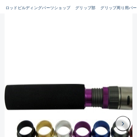
ビルディング用ツール類(63)
ロッドビルディングパーツショップ
グリップ部
グリップ周り用パー
B
その他パーツ(10)
使用感や傷はあるが全体的に
魚種
綺麗な良品
C
その他
使用感や傷のある一般的な中
古品
新商品
(0)
おすすめ
(0)
C-
値下げ品
(0)
かなり使用感があり、全体的
在庫有のみ
(1908)
に目立つ傷が多い品
価格
D
著しく状態が悪いが使用はで