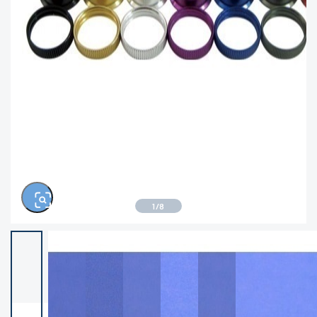
きるもの、改造品も含む
悪
この条件で検索する
※ルアー、エギ、雑品、その他につきましては
ランク表記はございません。 状態は写真にて
ご確認ください。
1
/
8