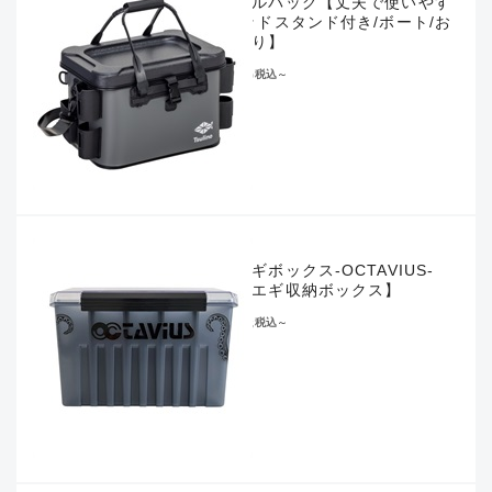
タックルバッグ【丈夫で使いやす
い/ロッドスタンド付き/ボート/お
かっぱり】
¥6,600
税込
～
タフエギボックス-OCTAVIUS-
【タコエギ収納ボックス】
¥3,828
税込
～