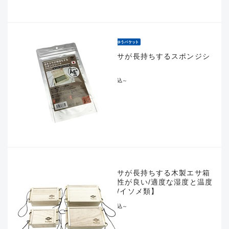
※ルアー、エギ、雑品、その他につきましてはラ
ンク表記はございません。 状態は写真にてご確認
ください。
活きエサが長持ちするスポンジシ
ート
¥286
税込
～
活きエサが長持ちする木製エサ箱
【通気性が良い/適度な湿度と温度
を保つ/イソメ類】
¥550
税込
～