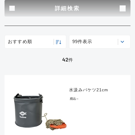
B
その他
詳細検索
使用感や傷はあるが全体的に綺麗
な良品
新商品
(1)
おすすめ
(0)
C
おすすめ順
99件表示
在庫有のみ
(42)
使用感や傷のある一般的な中古品
セール
(0)
42
件
価格
C-
かなり使用感があり、全体的に目
立つ傷が多い品
網付き水汲みバケツ21cm
この条件で検索する
¥1,408
税込
～
D
著しく状態が悪いが使用はできる
もの、改造品も含む
悪