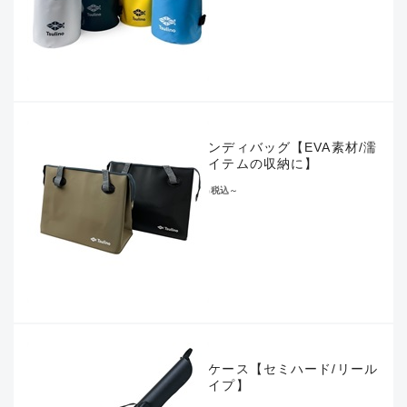
防水ハンディバッグ【EVA素材/濡
れたアイテムの収納に】
¥2,970
税込
～
ロッドケース【セミハード/リール
インタイプ】