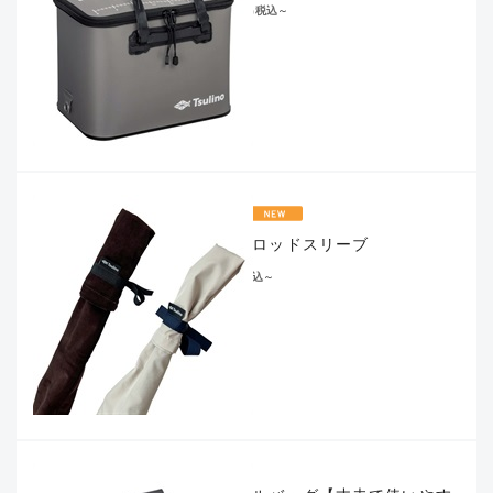
¥4,400
税込
～
ソフトロッドスリーブ
¥385
税込
～