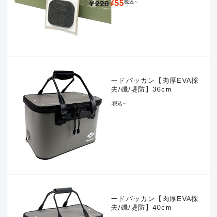
¥220
¥55
税込
～
セミハードバッカン【肉厚EVA採
用で丈夫/磯/堤防】36cm
¥4,180
税込
～
セミハードバッカン【肉厚EVA採
用で丈夫/磯/堤防】40cm