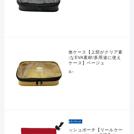
EVA小物ケース【上部がクリア素
材/丈夫なEVA素材/多用途に使え
る小物ケース】ベージュ
¥748
税込
～
エアメッシュポーチ【リールケー