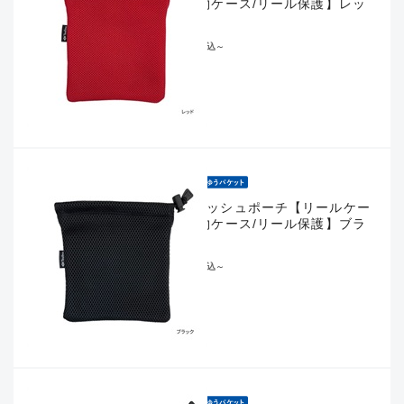
ス/小物ケース/リール保護】レッ
ド
¥583
税込
～
エアメッシュポーチ【リールケー
ス/小物ケース/リール保護】ブラ
ック
¥583
税込
～