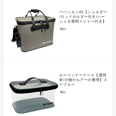
キーパーバッカン45【ショルダー
ベルト/ロッドホルダー付き/ハー
フメッシュ＆透明メジャー付き】
¥8,800
税込
～
シースルーインナーケース【透明
EVA素材/小物やルアーの整理】ス
モーキーブルー
¥1,320
税込
～