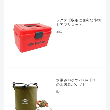
タフボックス【収納に便利な小物
ケース】アプリコット
¥1,078
税込
～
反転式水汲みバケツ21cm【ロー
プ付きの水汲みバケツ】
¥990
税込
～