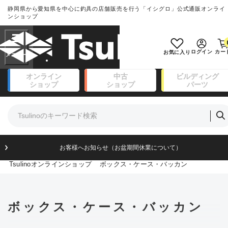
静岡県から愛知県を中心に釣具の店舗販売を行う「イシグロ」公式通販オンライ
ランクとは？
ンショップ
フリーワード
SA
ログイン
カー
お気に入り
新古品（メーカー問屋から仕入れ
オンライン
中古
ビルディング
良
た未使用品）
ショップ
ショップ
パーツ
商品カテゴリ
※店頭展示時の置き傷が付いているも
のも含む
竿・ルアーロッド(111)
リール・カスタムパーツ(14)
竿リールセット(41)
A
ルアー・エギ(171)
フィッシングアパレル(174)
いて）
お客様へお知らせ（お盆期間休業
傷が極めて少ない極上品
ライン・ハリス・道糸(8)
Tsulinoオンラインショップ
ボックス・ケース・バッカン
針・仕掛(156)
エサ(31)
B+
釣り用品・小物(183)
ボックス・ケース・バッカン(49)
使用感や傷は少なく比較的美品
ボックス・ケース・バッカン
アウトドア(16)
調理用品・調味料(16)