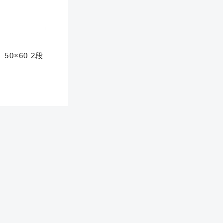
著しく状態が悪いが使用は
D
品も含む
※ルアー、エギ、雑品、その他につきましてはランク表記はござ
50×60 2段
確認ください。