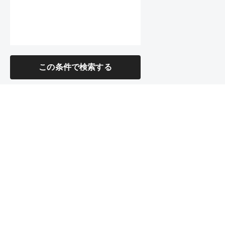
この条件で検索する
SHOP
釣具オンライ
Tsulinoオンライン
ンショップ
ショップ
中古釣具オン
ラインショッ
プ