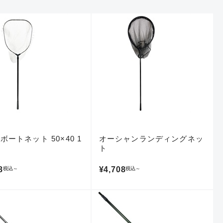
ボートネット 50×40 1
オーシャンランディングネッ
ト
8
¥4,708
税込
～
税込
～
仕入れた未使用
いるものも含む