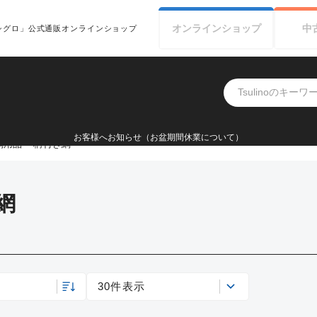
オンライン
ショップ
中
シグロ」公式通販オンラインショップ
お客様へお知らせ（お盆期間休業について）
網用品
柄付き網
網
30件表示