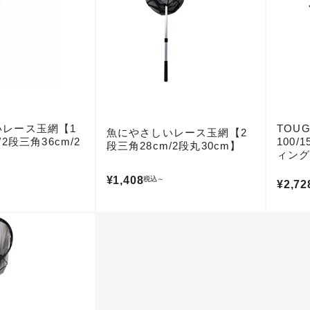
傷が極めて少ない極上品
A
使用感や傷は少なく比較的
B+
いレース玉網【1
TOUG
魚にやさしいレース玉網【2
使用感や傷はあるが全体的
/2段三角36cm/2
100
B
段三角28cm/2段丸30cm】
ィング
ネッ
¥1,408
税込
～
収器に
¥2,72
使用感や傷のある一般的な
C
かなり使用感があり、全体
C-
い品