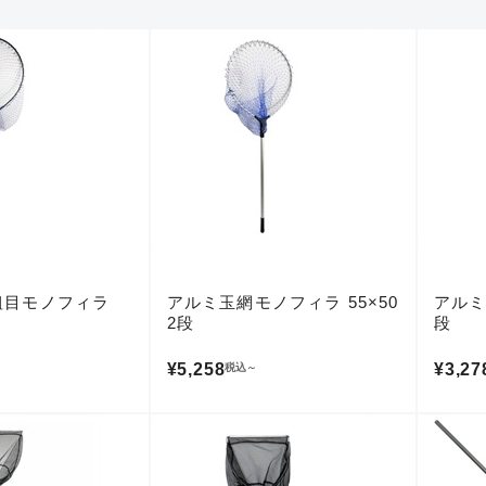
ランクとは？
粗目モノフィラ
アルミ玉網モノフィラ 55×50
アルミ
2段
段
¥5,258
¥3,27
税込
～
新古品（メーカー問屋から
品）
SA
※店頭展示時の置き傷が付いて