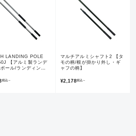
美品
H LANDING POLE
マルチアルミシャフト2 【タ
に綺麗な良品
/150J 【アルミ製ランデ
モの柄/根が掛かり外し・ギ
ポール/ランディング
ャフの柄】
ト・ギャフ・根掛かり回
!】
8
¥2,178
税込
～
税込
～
中古品
的に目立つ傷が多