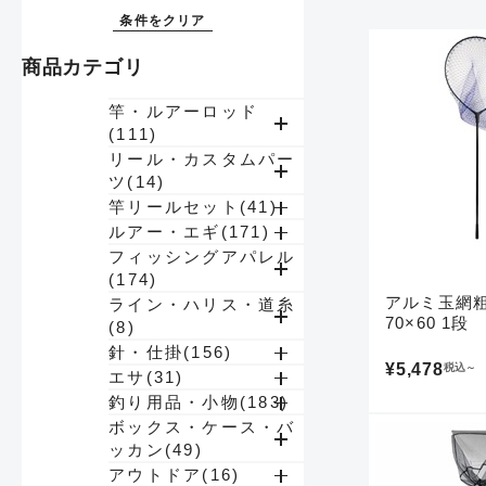
商品カテゴリ
竿・ルアーロッド
(111)
リール・カスタムパー
ツ(14)
竿リールセット(41)
ルアー・エギ(171)
フィッシングアパレル
(174)
アルミ玉網
ライン・ハリス・道糸
70×60 1段
(8)
針・仕掛(156)
¥5,478
税込
～
エサ(31)
釣り用品・小物(183)
良
ボックス・ケース・バ
ッカン(49)
アウトドア(16)