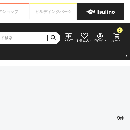
古
ショップ
ビルディング
パーツ
0
ログイン
カート
ヘルプ
お気に入り
9
件