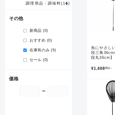
調理用品・調味料(16)
その他
新商品
(0)
おすすめ
(0)
魚にやさし
在庫有のみ
(9)
段三角36cm
段丸36cm】
セール
(0)
¥1,408
税込
～
価格