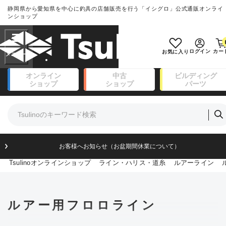
静岡県から愛知県を中心に釣具の店舗販売を行う「イシグロ」公式通販オンライ
ランクとは？
ンショップ
フリーワード
SA
ログイン
カー
お気に入り
新古品（メーカー問屋から仕入れ
オンライン
中古
ビルディング
良
た未使用品）
ショップ
ショップ
パーツ
商品カテゴリ
※店頭展示時の置き傷が付いているも
のも含む
竿・ルアーロッド(111)
リール・カスタムパーツ(14)
竿リールセット(41)
A
ルアー・エギ(171)
フィッシングアパレル(174)
お客様へお知らせ（お盆期間休業について）
傷が極めて少ない極上品
ライン・ハリス・道糸(8)
Tsulinoオンラインショップ
ライン・ハリス・道糸
ルアーライン
針・仕掛(156)
エサ(31)
B+
釣り用品・小物(183)
ボックス・ケース・バッカン(49)
使用感や傷は少なく比較的美品
ルアー用フロロライン
アウトドア(16)
調理用品・調味料(16)