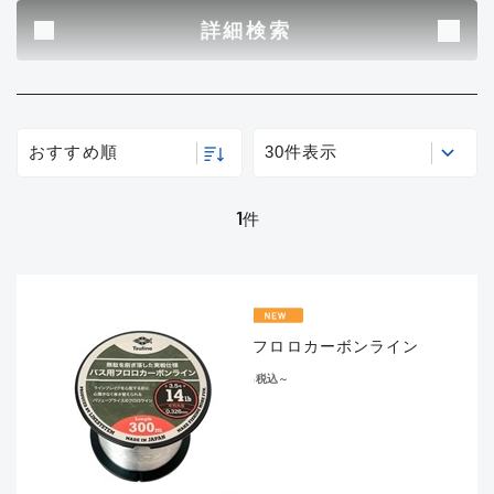
B
その他
詳細検索
使用感や傷はあるが全体的に綺麗
な良品
新商品
(1)
おすすめ
(0)
C
おすすめ順
30件表示
在庫有のみ
(1)
使用感や傷のある一般的な中古品
セール
(0)
1
件
価格
C-
かなり使用感があり、全体的に目
立つ傷が多い品
バス用フロロカーボンライン
この条件で検索する
¥1,320
税込
～
D
著しく状態が悪いが使用はできる
もの、改造品も含む
悪