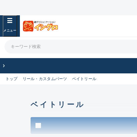
フリーワード
良
商品カテゴリ
竿・ルアーロッド(1437)
リール・カスタムパーツ(356)
竿リールセット(43)
トップ
リール・カスタムパーツ
ベイトリール
ルアー・エギ(2100)
フィッシングアパレル(174)
ライン・ハリス・道糸(769)
針・仕掛(475)
ベイトリール
エサ(31)
釣り用品・小物(183)
ボックス・ケース・バッカン(49)
アウトドア(16)
調理用品・調味料(16)