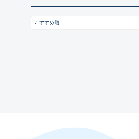
ガイドセット(48)
ガイド単品（トップガイド）(19)
ガイド単品（糸巻きガイド）(67)
ガイド単品（遊動テレガイド）(13)
おすすめ順
ブランク(142)
汎用穂先(23)
グリップ部(930)
リールシート(418)
バットアクセサリー(109)
パイプ・アーバー類(72)
スレッド（糸）(462)
コーティング剤・塗料・接着剤(170)
ビルディング用ツール類(63)
その他パーツ(10)
入荷日
悪
魚種