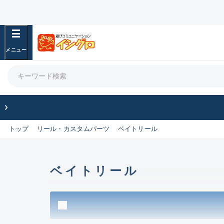
フリーワード
良
商品カテゴリ
竿・ルアーロッド(1437)
リール・カスタムパーツ(356)
竿リールセット(43)
トップ
リール・カスタムパーツ
ベイトリール
ルアー・エギ(2099)
フィッシングアパレル(174)
ライン・ハリス・道糸(769)
針・仕掛(475)
ベイトリール
エサ(31)
釣り用品・小物(183)
ボックス・ケース・バッカン(49)
アウトドア(16)
調理用品・調味料(16)