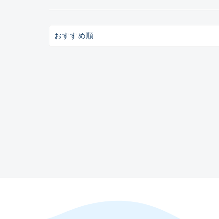
ガイドセット(48)
ガイド単品（トップガイド）(19)
ガイド単品（糸巻きガイド）(67)
ガイド単品（遊動テレガイド）(13)
おすすめ順
ブランク(142)
汎用穂先(23)
グリップ部(930)
リールシート(418)
バットアクセサリー(109)
パイプ・アーバー類(72)
スレッド（糸）(462)
コーティング剤・塗料・接着剤(170)
ビルディング用ツール類(63)
その他パーツ(10)
入荷日
悪
魚種