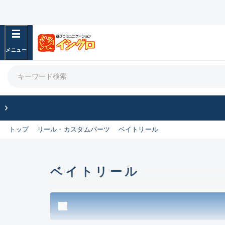
フリーワード
良
商品カテゴリ
竿・ルアーロッド(1437)
リール・カスタムパーツ(356)
竿リールセット(43)
トップ
リール・カスタムパーツ
ベイトリール
ルアー・エギ(2097)
フィッシングアパレル(174)
ライン・ハリス・道糸(769)
針・仕掛(475)
ベイトリール
エサ(31)
釣り用品・小物(183)
ボックス・ケース・バッカン(49)
アウトドア(16)
調理用品・調味料(16)