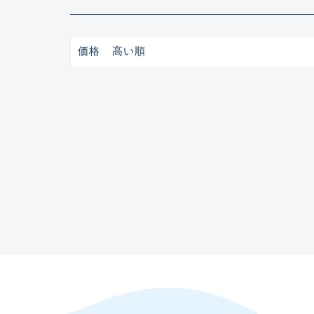
ガイドセット(48)
ガイド単品（トップガイド）(19)
ガイド単品（糸巻きガイド）(67)
ガイド単品（遊動テレガイド）(13)
価格 高い順
ブランク(142)
汎用穂先(23)
グリップ部(930)
リールシート(418)
バットアクセサリー(109)
パイプ・アーバー類(72)
スレッド（糸）(462)
コーティング剤・塗料・接着剤(170)
ビルディング用ツール類(63)
その他パーツ(10)
入荷日
悪
魚種