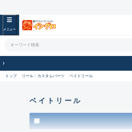
フリーワード
良
商品カテゴリ
竿・ルアーロッド(1438)
リール・カスタムパーツ(356)
竿リールセット(43)
トップ
リール・カスタムパーツ
ベイトリール
ルアー・エギ(2100)
フィッシングアパレル(174)
ライン・ハリス・道糸(769)
針・仕掛(475)
ベイトリール
エサ(31)
釣り用品・小物(183)
ボックス・ケース・バッカン(49)
アウトドア(16)
調理用品・調味料(16)