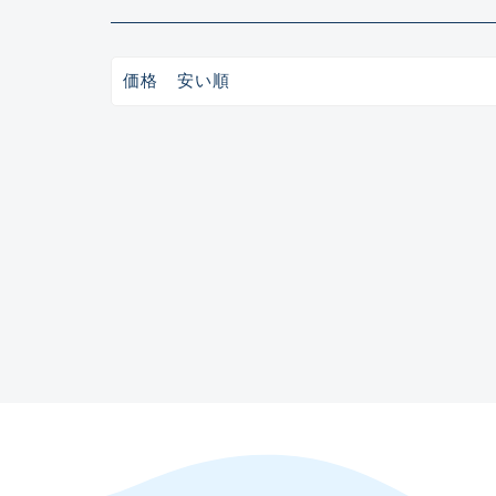
ガイドセット(48)
ガイド単品（トップガイド）(19)
ガイド単品（糸巻きガイド）(67)
ガイド単品（遊動テレガイド）(13)
価格 安い順
ブランク(142)
汎用穂先(23)
グリップ部(930)
リールシート(418)
バットアクセサリー(109)
パイプ・アーバー類(72)
スレッド（糸）(462)
コーティング剤・塗料・接着剤(170)
ビルディング用ツール類(63)
その他パーツ(10)
入荷日
悪
魚種