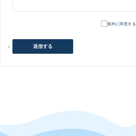
「会員登録希望者」といいます。）が会員登録を申請する場
用する場合を含む本サービスの一切の利用について適用され
切のお客様に適用されるものとします。
規約に同意す
当社が必要と判断した場合には、いつでも本規約を変更する
社のウェブサイトへの掲載その他適切な方法で、変更後の本
とします。なお、法令上お客様の同意が必要となるような内
送信する
を得るものとします。ただし、変更後の本規約の効力発生日
社は、お客様が本規約の変更に同意したものとみなします。
お客様は、お客様が未成年者である場合には、親権者等の法
とします。
本規約と、ショッピングガイドやよくあるご質問等の内容と
優先して適用されるものとします。
第2条（会員登録）
会員登録希望者は、本サービスの会員登録ページから、当社