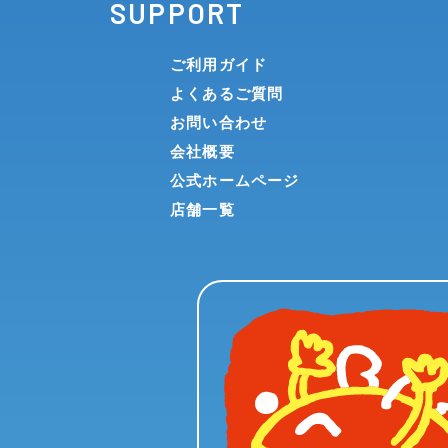
SUPPORT
第4条（利用制限）
ご利用ガイド
お客様が本サービスを利用するにあたって、次に掲げる
よくあるご質問
(1)お客様が、本規約に違反する行為を行った場合
お問い合わせ
(2)お客様が、過去に本規約に違反する行為を行
会社概要
(3)その他、当社が商品の購入を停止することが
公式ホームページ
店舗一覧
第5条（退会手続）
お客様は、所定の手続を経て退会を申請するものとしま
前項の場合でも、その時点で既に発生していたお客様の
退会される場合、保有ポイントは失効となります。また
退会により失効したポイントを含むいかなる情報も、当
第6条（利用者情報の取扱い）