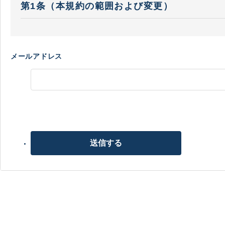
第1条（本規約の範囲および変更）
本規約は、当社がお客様に提供する本サービスの利用条
会員が、本サービスを利用する場合を含む本サービスの
メールアドレス
当社が必要と判断した場合には、いつでも本規約を変更
力発生日を周知するものとします。なお、法令上お客様
降に、お客様が本サービスを利用したときは、当社は、
お客様は、お客様が未成年者である場合には、親権者等
本規約と、ショッピングガイドやよくあるご質問等の内
送信する
第2条（会員登録）
会員登録希望者は、本サービスの会員登録ページから、
クレジットカード等決済手段の登録は、ご本人名義のも
当社は、お客様が第１項の登録が完了後、会員登録完了
お客様は、当社から不定期に配信される電子メール等（