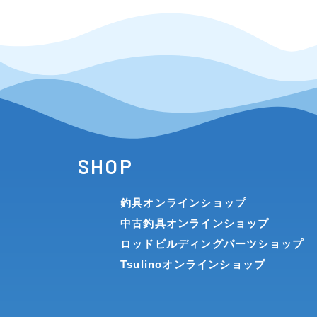
ます。
当社は、以下の各号のいずれかに該当する場合、登録を
(1)お客様以外の者による会員登録申請の場合
(2)お客様が過去に本規約、または当社による商
などの処分をうけていることが判明した場合
(3)お客様の登録内容に、虚偽または不正確な事項
(4)お客様が、過去に当社による商品売買または
行があったことが判明した場合
(5)その他当社が、お客様による本サービスの利
SHOP
第3条（アカウントの管理）
釣具オンラインショップ
中古釣具オンラインショップ
お客様は、利用に際して登録した情報（以下、「登録情
ロッドビルディングパーツショップ
お客様は、これを第三者に利用させ、または貸与、譲渡
Tsulinoオンラインショップ
当社は、登録情報によって本サービスの利用があった場
用登録を行った本人に帰属するものとします。