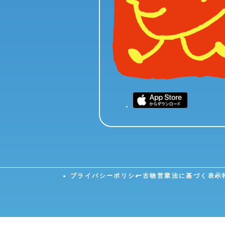
当社は、本サービスの利用に際し取得したお客様に関する利
ご確認下さい。
第7条（商品の購入）
お客様は、本サービスを利用して、当社から商品または
お客様は、商品等の購入を希望する場合、当社が指定す
当社は、お客様から購入の申し込みがされた場合、ご注
申し込みとなります。当社から「商品発送のご連絡メー
決済会社から不履行の旨の連絡があった場合は、この限
本サービス利用に関して不正行為または不適当な行為が
プライバシーポリシー
古物営業法に基づく表示
第8条（商品の配送、所有権の移転）
商品の配送は、当社指定の配送業者が行い、各配送業者