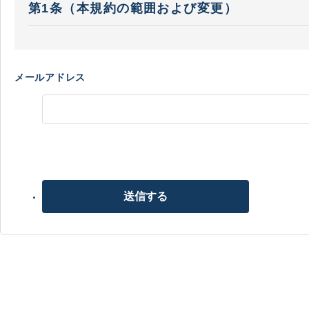
第1条（本規約の範囲および変更）
本規約は、当社がお客様に提供する本サービスの利用条
会員が、本サービスを利用する場合を含む本サービスの
メールアドレス
当社が必要と判断した場合には、いつでも本規約を変更
力発生日を周知するものとします。なお、法令上お客様
降に、お客様が本サービスを利用したときは、当社は、
お客様は、お客様が未成年者である場合には、親権者等
本規約と、ショッピングガイドやよくあるご質問等の内
送信する
第2条（会員登録）
会員登録希望者は、本サービスの会員登録ページから、
クレジットカード等決済手段の登録は、ご本人名義のも
当社は、お客様が第１項の登録が完了後、会員登録完了
お客様は、当社から不定期に配信される電子メール等（