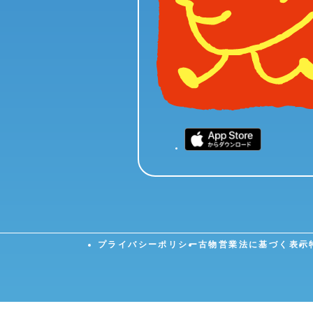
当社は、本サービスの利用に際し取得したお客様に関する利
ご確認下さい。
第7条（商品の購入）
お客様は、本サービスを利用して、当社から商品または
お客様は、商品等の購入を希望する場合、当社が指定す
当社は、お客様から購入の申し込みがされた場合、ご注
申し込みとなります。当社から「商品発送のご連絡メー
決済会社から不履行の旨の連絡があった場合は、この限
本サービス利用に関して不正行為または不適当な行為が
プライバシーポリシー
古物営業法に基づく表示
第8条（商品の配送、所有権の移転）
商品の配送は、当社指定の配送業者が行い、各配送業者