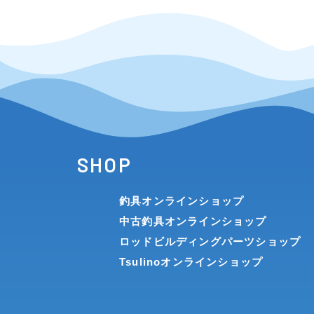
ます。
当社は、以下の各号のいずれかに該当する場合、登録を
(1)お客様以外の者による会員登録申請の場合
(2)お客様が過去に本規約、または当社による商
などの処分をうけていることが判明した場合
(3)お客様の登録内容に、虚偽または不正確な事項
(4)お客様が、過去に当社による商品売買または
行があったことが判明した場合
(5)その他当社が、お客様による本サービスの利
SHOP
第3条（アカウントの管理）
釣具オンラインショップ
中古釣具オンラインショップ
お客様は、利用に際して登録した情報（以下、「登録情
ロッドビルディングパーツショップ
お客様は、これを第三者に利用させ、または貸与、譲渡
Tsulinoオンラインショップ
当社は、登録情報によって本サービスの利用があった場
用登録を行った本人に帰属するものとします。