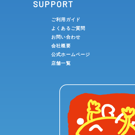
SUPPORT
第4条（利用制限）
ご利用ガイド
お客様が本サービスを利用するにあたって、次に掲げる
よくあるご質問
(1)お客様が、本規約に違反する行為を行った場合
お問い合わせ
(2)お客様が、過去に本規約に違反する行為を行
会社概要
(3)その他、当社が商品の購入を停止することが
公式ホームページ
店舗一覧
第5条（退会手続）
お客様は、所定の手続を経て退会を申請するものとしま
前項の場合でも、その時点で既に発生していたお客様の
退会される場合、保有ポイントは失効となります。また
退会により失効したポイントを含むいかなる情報も、当
第6条（利用者情報の取扱い）