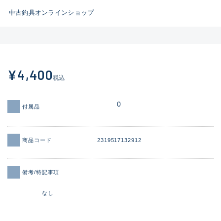
イシグロ鳴海店
中古釣具オンラインショップ
B
イシグロフレスポ鈴鹿店
使用感や傷はあるが全体的に
イシグロ津高茶屋店
綺麗な良品
イシグロ西春店
¥4,400
C
税込
イシグロカインズモール彦根店
使用感や傷のある一般的な中
イシグロ中川かの里店
古品
0
付属品
イシグロ静岡中吉田店
C-
イシグロ名東引山店
商品コード
2319517132912
かなり使用感があり、全体的
イシグロ豊田店
に目立つ傷が多い品
備考/特記事項
イシグロ豊橋向山店
イシグロ岐阜店
D
なし
イシグロ高林店
著しく状態が悪いが使用はで