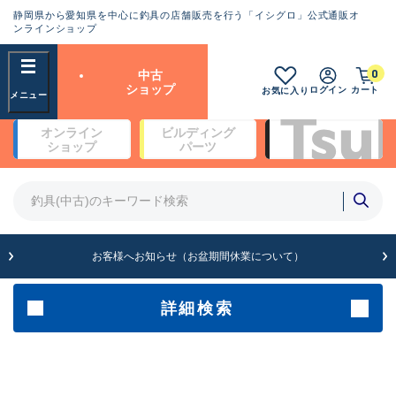
静岡県から愛知県を中心に釣具の店舗販売を行う「イシグロ」公式通販オ
ランクとは？
ンラインショップ
フリーワード
0
中古
SA
ショップ
ログイン
カート
お気に入り
新古品（メーカー問屋から仕
オンライン
ビルディング
入れた未使用品）
良
ショップ
パーツ
商品カテゴリ
※店頭展示時の置き傷が付いている
ものも含む
竿・ルアーロッド(4)
竿・ルアーロッド(64262)
リール・カスタムパーツ(35649)
A
ルアー・エギ(1807)
お客様へお知らせ（お盆期間休業について）
傷が極めて少ない極上品
その他・雑品(1061)
メーカー
詳細検索
B+
使用感や傷は少なく比較的美
店舗
品