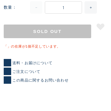
きるもの、改造品も含む
悪
イシグロ西尾店
数量
イシグロ三河安城店
※ルアー、エギ、雑品、その他につきましては
ランク表記はございません。 状態は写真にて
ご確認ください。
イシグロ岡崎大樹寺店
SOLD OUT
イシグロ半田店
イシグロ岡崎若松店
「」の在庫が1個不足しています。
イシグロ焼津店
イシグロ掛川店
送料・お届けについて
イシグロ沼津店
ご注文について
イシグロ駿東柿田川店
この商品に関するお問い合わせ
イシグロ豊川店
イシグロ磐田店
イシグロ富士店