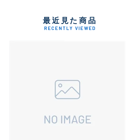
イシグロ御殿場店
最近見た商品
イシグロ伊東店
RECENTLY VIEWED
ランク
(102236)
SA
(2950)
A
(17300)
B+
(12281)
B
(21962)
C
(38765)
C-
(5142)
D
(2197)
ランクについて