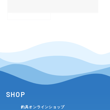
その他
新商品
(1886)
おすすめ
(156)
値下げ品
(14303)
OH済
(936)
DCチェック済
(1336)
在庫有のみ
(22072)
価格
SHOP
この条件で検索する
釣具オンラインショップ