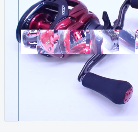
イシグロ御殿場店
イシグロ伊東店
ランク
(102650)
SA
(2967)
A
(17360)
B+
(12343)
B
(22036)
C
(38908)
C-
(5172)
D
(2212)
ランクについて