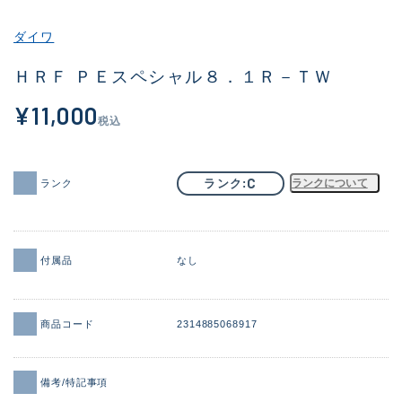
その他
ダイワ
新商品
(2108)
ＨＲＦ ＰＥスペシャル８．１Ｒ－ＴＷ
おすすめ
(188)
¥11,000
税込
値下げ品
(14298)
OH済
(944)
C
ランク
ランクについて
ランク
DCチェック済
(1340)
在庫有のみ
(21937)
付属品
なし
価格
商品コード
2314885068917
この条件で検索する
備考/特記事項