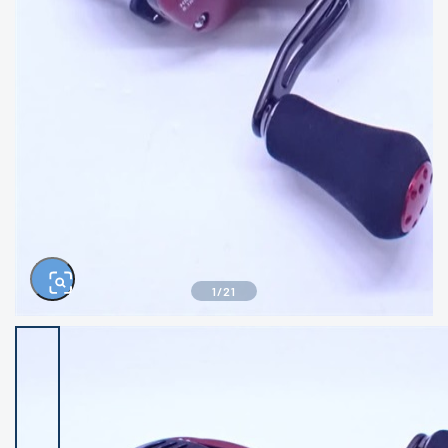
きるもの、改造品も含む
悪
イシグロ西尾店
イシグロ三河安城店
※ルアー、エギ、雑品、その他につきましては
ランク表記はございません。 状態は写真にて
ご確認ください。
イシグロ半田店
イシグロ岡崎若松店
イシグロ岡崎大樹寺店
イシグロ焼津店
イシグロ掛川店
イシグロ沼津店
1
/
21
イシグロ駿東柿田川店
イシグロ豊川店
イシグロ磐田店
イシグロ富士店