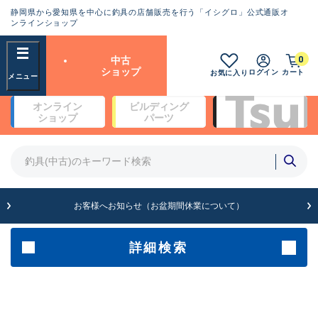
静岡県から愛知県を中心に釣具の店舗販売を行う「イシグロ」公式通販オ
ランクとは？
ンラインショップ
フリーワード
0
中古
SA
ショップ
ログイン
カート
お気に入り
新古品（メーカー問屋から仕
オンライン
ビルディング
入れた未使用品）
良
ショップ
パーツ
商品カテゴリ
※店頭展示時の置き傷が付いている
ものも含む
竿・ルアーロッド(5)
竿・ルアーロッド(64504)
リール・カスタムパーツ(35799)
A
ルアー・エギ(1816)
お客様へお知らせ（お盆期間休業について）
傷が極めて少ない極上品
その他・雑品(1073)
メーカー
詳細検索
B+
使用感や傷は少なく比較的美
店舗
品