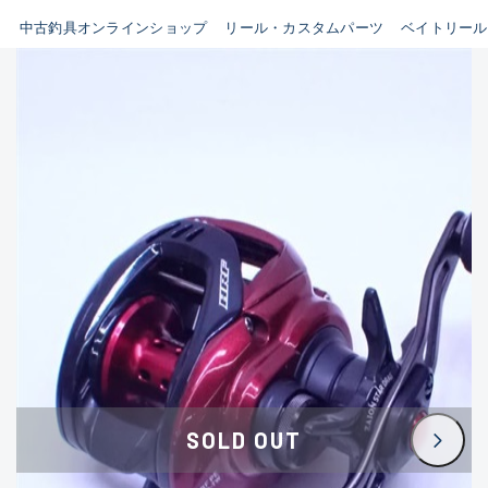
イシグロ鳴海店
中古釣具オンラインショップ
リール・カスタムパーツ
ベイトリール
B
イシグロフレスポ鈴鹿店
使用感や傷はあるが全体的に
イシグロ津高茶屋店
綺麗な良品
イシグロ西春店
C
イシグロ中川かの里店
使用感や傷のある一般的な中
イシグロカインズモール彦根店
古品
イシグロ静岡中吉田店
C-
イシグロ名東引山店
かなり使用感があり、全体的
イシグロ豊田店
に目立つ傷が多い品
イシグロ豊橋向山店
イシグロ岐阜店
D
SOLD OUT
イシグロ高林店
著しく状態が悪いが使用はで