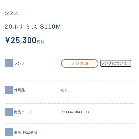
その他
シマノ
新商品
(2091)
20ルナミス S110M
おすすめ
(177)
¥25,300
税込
値下げ品
(14299)
OH済
(943)
A
ランク
ランクについて
ランク
DCチェック済
(1339)
在庫有のみ
(21964)
付属品
なし
価格
商品コード
2314475841593
この条件で検索する
備考/特記事項