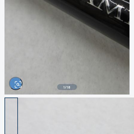
きるもの、改造品も含む
悪
イシグロ西尾店
イシグロ三河安城店
※ルアー、エギ、雑品、その他につきましては
ランク表記はございません。 状態は写真にて
ご確認ください。
イシグロ半田店
イシグロ岡崎若松店
イシグロ岡崎大樹寺店
イシグロ焼津店
イシグロ掛川店
イシグロ沼津店
1
/
18
イシグロ駿東柿田川店
イシグロ豊川店
イシグロ磐田店
イシグロ富士店