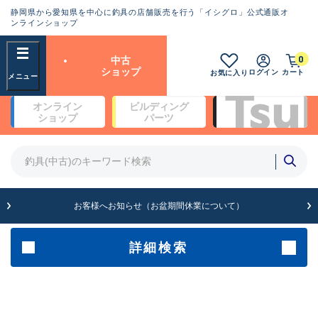
静岡県から愛知県を中心に釣具の店舗販売を行う「イシグロ」公式通販オ
ランクとは？
ンラインショップ
フリーワード
0
中古
SA
ショップ
ログイン
カート
お気に入り
新古品（メーカー問屋から仕
オンライン
ビルディング
入れた未使用品）
良
ショップ
パーツ
商品カテゴリ
※店頭展示時の置き傷が付いている
ものも含む
竿・ルアーロッド(5)
竿・ルアーロッド(64426)
リール・カスタムパーツ(35768)
A
ルアー・エギ(1812)
お客様へお知らせ（お盆期間休業について）
傷が極めて少ない極上品
その他・雑品(1066)
メーカー
詳細検索
B+
使用感や傷は少なく比較的美
店舗
品