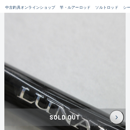
イシグロ鳴海店
中古釣具オンラインショップ
竿・ルアーロッド
ソルトロッド
シ
B
イシグロフレスポ鈴鹿店
使用感や傷はあるが全体的に
イシグロ津高茶屋店
綺麗な良品
イシグロ西春店
C
イシグロカインズモール彦根店
使用感や傷のある一般的な中
イシグロ中川かの里店
古品
イシグロ静岡中吉田店
C-
イシグロ名東引山店
かなり使用感があり、全体的
イシグロ豊田店
に目立つ傷が多い品
イシグロ豊橋向山店
イシグロ岐阜店
D
SOLD OUT
イシグロ高林店
著しく状態が悪いが使用はで