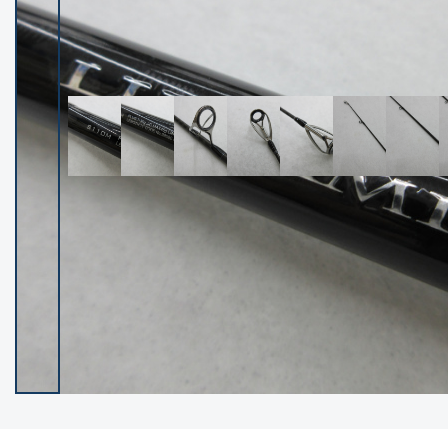
イシグロ御殿場店
イシグロ伊東店
ランク
(102530)
SA
(2966)
A
(17340)
B+
(12322)
B
(22008)
C
(38875)
C-
(5167)
D
(2205)
ランクについて