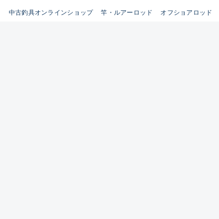
イシグロ鳴海店
中古釣具オンラインショップ
竿・ルアーロッド
オフショアロッド
B
イシグロフレスポ鈴鹿店
使用感や傷はあるが全体的に
イシグロ津高茶屋店
綺麗な良品
イシグロ西春店
C
イシグロ中川かの里店
使用感や傷のある一般的な中
イシグロカインズモール彦根店
古品
イシグロ静岡中吉田店
C-
イシグロ名東引山店
かなり使用感があり、全体的
イシグロ豊田店
に目立つ傷が多い品
イシグロ豊橋向山店
イシグロ岐阜店
D
イシグロ高林店
著しく状態が悪いが使用はで