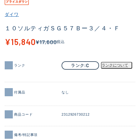
ダイワ
１０ソルティガＳＧ５７Ｂー３／４・Ｆ
¥15,840
¥17,600
税込
C
ランク
ランクについて
ランク
付属品
なし
商品コード
2312926730212
備考/特記事項