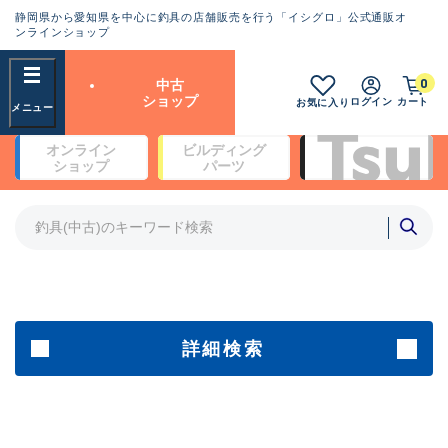
静岡県から愛知県を中心に釣具の店舗販売を行う「イシグロ」公式通販オ
ランクとは？
ンラインショップ
フリーワード
0
中古
SA
ショップ
ログイン
カート
お気に入り
新古品（メーカー問屋から仕
オンライン
ビルディング
入れた未使用品）
良
ショップ
パーツ
商品カテゴリ
※店頭展示時の置き傷が付いている
ものも含む
竿・ルアーロッド(4)
竿・ルアーロッド(64369)
リール・カスタムパーツ(35700)
A
ルアー・エギ(1811)
傷が極めて少ない極上品
その他・雑品(1063)
メーカー
詳細検索
B+
使用感や傷は少なく比較的美
店舗
品