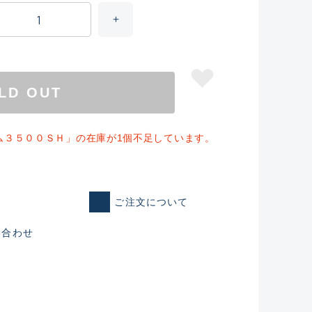
LD OUT
ム３５００ＳＨ」の在庫が1個不足しています。
ご注文について
い合わせ
仕入れた未使用
いるものも含む