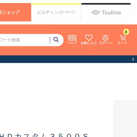
古
ショップ
ビルディング
パーツ
0
ログイン
カート
ヘルプ
お気に入り
ＨＤカスタム３５００Ｓ