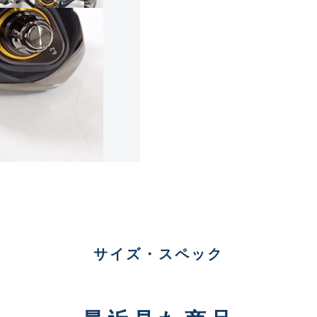
傷が極めて少ない極上品
A
使用感や傷は少なく比較的
B+
使用感や傷はあるが全体的
B
使用感や傷のある一般的な
C
サイズ・スペック
かなり使用感があり、全体
C-
い品