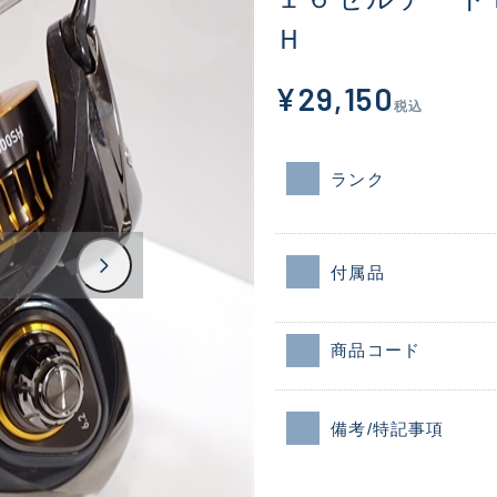
Ｈ
¥29,150
税込
ランク
付属品
商品コード
備考/特記事項