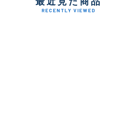
最近見た商品
著しく状態が悪いが使用は
D
品も含む
RECENTLY VIEWED
※ルアー、エギ、雑品、その他につきましてはランク表記はござ
確認ください。