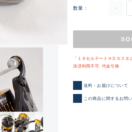
数量
SO
「１６セルテートＨＤカスタ
決済利用不可: 代金引換
ランクとは？
送料・お届けについて
この商品に関するお問
新古品（メーカー問屋から
品）
SA
※店頭展示時の置き傷が付いて