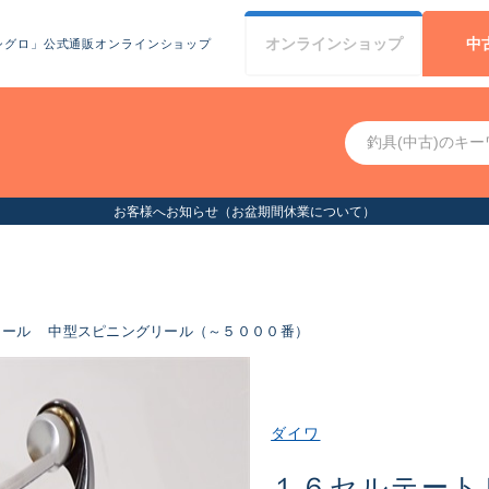
オンライン
ショップ
中
シグロ」公式通販オンラインショップ
ついて）
リール
中型スピニングリール（～５０００番）
ダイワ
１６セルテート