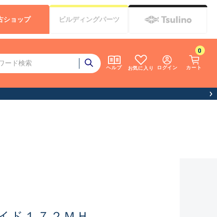
古
ショップ
ビルディング
パーツ
0
ログイン
カート
ヘルプ
お気に入り
お客様
イド１７２ＭＨ