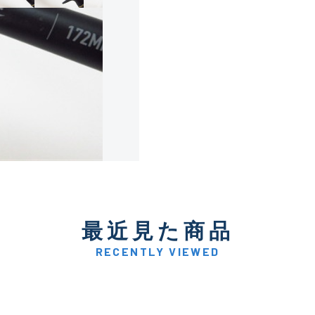
使用感や傷は少なく比較的
B+
使用感や傷はあるが全体的
B
使用感や傷のある一般的な
C
かなり使用感があり、全体
最近見た商品
C-
い品
RECENTLY VIEWED
著しく状態が悪いが使用は
D
品も含む