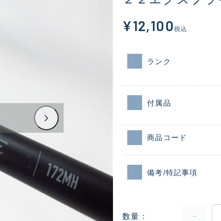
¥12,100
税込
ランク
付属品
商品コード
備考/特記事項
数量