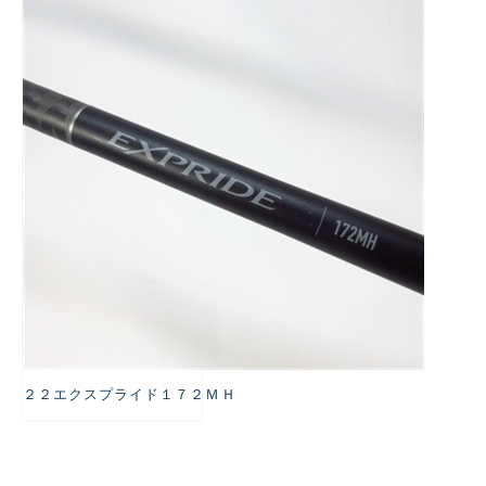
悪
２２エクスプライド１７２ＭＨ