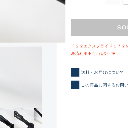
SO
「２２エクスプライド１７２
決済利用不可: 代金引換
ランクとは？
送料・お届けについて
この商品に関するお問
新古品（メーカー問屋から
品）
SA
※店頭展示時の置き傷が付いて
傷が極めて少ない極上品
A