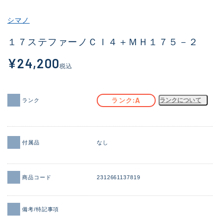
その他
シマノ
新商品
(1976)
１７ステファーノＣＩ４＋ＭＨ１７５－２
おすすめ
(164)
¥24,200
税込
値下げ品
(14300)
OH済
(936)
A
ランク
ランクについて
ランク
DCチェック済
(1337)
在庫有のみ
(21972)
付属品
なし
価格
商品コード
2312661137819
この条件で検索する
備考/特記事項