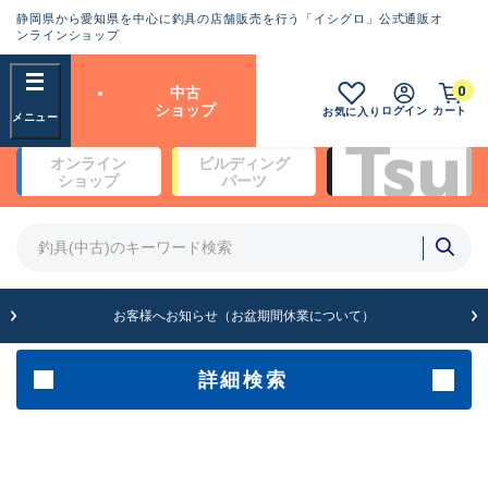
静岡県から愛知県を中心に釣具の店舗販売を行う「イシグロ」公式通販オ
ランクとは？
ンラインショップ
フリーワード
0
中古
SA
ショップ
ログイン
カート
お気に入り
新古品（メーカー問屋から仕
オンライン
ビルディング
入れた未使用品）
良
ショップ
パーツ
商品カテゴリ
※店頭展示時の置き傷が付いている
ものも含む
竿・ルアーロッド(5)
竿・ルアーロッド(64387)
リール・カスタムパーツ(35700)
A
ルアー・エギ(1811)
お客様へお知らせ（お盆期間休業について）
傷が極めて少ない極上品
その他・雑品(1063)
メーカー
詳細検索
B+
使用感や傷は少なく比較的美
店舗
品