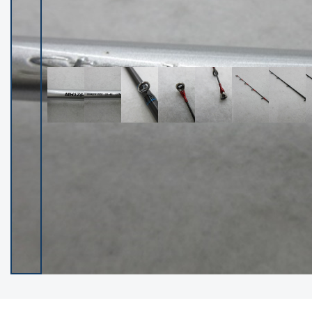
イシグロ御殿場店
イシグロ伊東店
ランク
(102420)
SA
(2957)
A
(17321)
B+
(12303)
B
(21995)
C
(38842)
C-
(5150)
D
(2206)
ランクについて