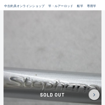
イシグロ鳴海店
中古釣具オンラインショップ
竿・ルアーロッド
船竿
専用竿
B
イシグロフレスポ鈴鹿店
使用感や傷はあるが全体的に
イシグロ津高茶屋店
綺麗な良品
イシグロ西春店
C
イシグロ中川かの里店
使用感や傷のある一般的な中
イシグロカインズモール彦根店
古品
イシグロ静岡中吉田店
C-
イシグロ名東引山店
かなり使用感があり、全体的
イシグロ豊田店
に目立つ傷が多い品
イシグロ豊橋向山店
イシグロ岐阜店
D
SOLD OUT
イシグロ高林店
著しく状態が悪いが使用はで