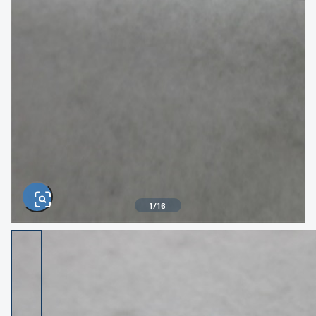
きるもの、改造品も含む
悪
イシグロ西尾店
イシグロ三河安城店
※ルアー、エギ、雑品、その他につきましては
ランク表記はございません。 状態は写真にて
ご確認ください。
イシグロ半田店
イシグロ岡崎大樹寺店
イシグロ岡崎若松店
イシグロ焼津店
イシグロ掛川店
イシグロ沼津店
1
/
16
イシグロ駿東柿田川店
イシグロ豊川店
イシグロ富士店
イシグロ磐田店