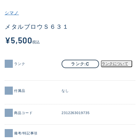
その他
シマノ
新商品
(1973)
メタルブロウＳ６３１
おすすめ
(173)
¥5,500
税込
値下げ品
(14303)
OH済
(936)
C
ランク
ランクについて
ランク
DCチェック済
(1336)
在庫有のみ
(22084)
付属品
なし
価格
商品コード
2312263019735
この条件で検索する
備考/特記事項