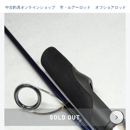
イシグロ鳴海店
中古釣具オンラインショップ
竿・ルアーロッド
オフショアロッド
B
イシグロフレスポ鈴鹿店
使用感や傷はあるが全体的に
イシグロ津高茶屋店
綺麗な良品
イシグロ西春店
C
イシグロカインズモール彦根店
使用感や傷のある一般的な中
イシグロ中川かの里店
古品
イシグロ静岡中吉田店
C-
イシグロ名東引山店
かなり使用感があり、全体的
イシグロ豊田店
に目立つ傷が多い品
イシグロ豊橋向山店
イシグロ岐阜店
D
SOLD OUT
イシグロ高林店
著しく状態が悪いが使用はで