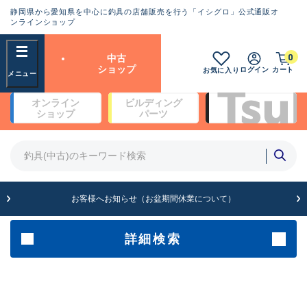
静岡県から愛知県を中心に釣具の店舗販売を行う「イシグロ」公式通販オ
ランクとは？
ンラインショップ
フリーワード
0
中古
SA
ショップ
ログイン
カート
お気に入り
新古品（メーカー問屋から仕
オンライン
ビルディング
入れた未使用品）
良
ショップ
パーツ
商品カテゴリ
※店頭展示時の置き傷が付いている
ものも含む
竿・ルアーロッド(4)
竿・ルアーロッド(64261)
リール・カスタムパーツ(35650)
A
ルアー・エギ(1807)
お客様へお知らせ（お盆期間休業について）
傷が極めて少ない極上品
その他・雑品(1061)
メーカー
詳細検索
B+
使用感や傷は少なく比較的美
店舗
品