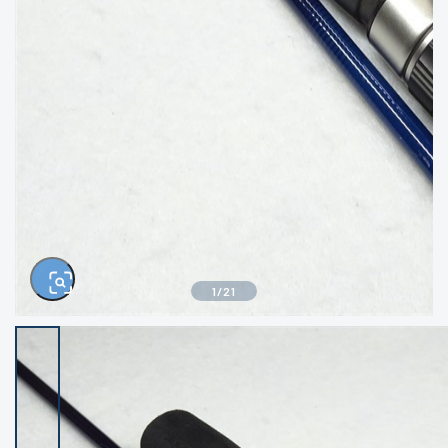
きるもの、改造品も含む
悪
イシグロ西尾店
イシグロ三河安城店
※ルアー、エギ、雑品、その他につきましては
ランク表記はございません。 状態は写真にて
ご確認ください。
イシグロ岡崎大樹寺店
イシグロ半田店
イシグロ岡崎若松店
イシグロ焼津店
イシグロ掛川店
イシグロ沼津店
1
/
21
イシグロ駿東柿田川店
イシグロ豊川店
イシグロ磐田店
イシグロ富士店