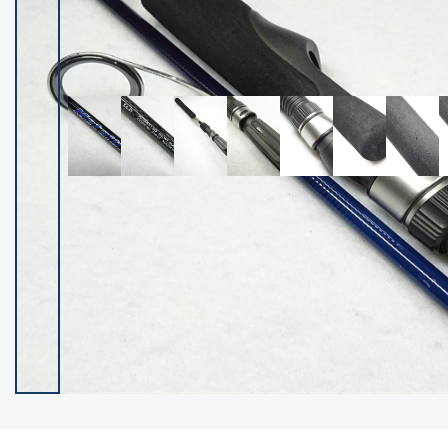
イシグロ御殿場店
イシグロ伊東店
ランク
(102236)
SA
(2950)
A
(17300)
B+
(12281)
B
(21961)
C
(38766)
C-
(5142)
D
(2197)
ランクについて