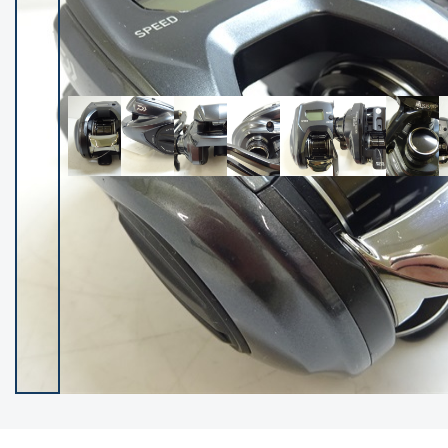
イシグロ御殿場店
イシグロ伊東店
ランク
(102119)
SA
(2946)
A
(17275)
B+
(12268)
B
(21943)
C
(38721)
C-
(5135)
D
(2192)
ランクについて