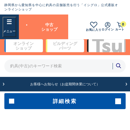
静岡県から愛知県を中心に釣具の店舗販売を行う「イシグロ」公式通販オ
ランクとは？
ンラインショップ
フリーワード
0
中古
SA
ショップ
ログイン
カート
お気に入り
新古品（メーカー問屋から仕
オンライン
ビルディング
入れた未使用品）
良
ショップ
パーツ
商品カテゴリ
※店頭展示時の置き傷が付いている
ものも含む
竿・ルアーロッド(4)
竿・ルアーロッド(64190)
リール・カスタムパーツ(35604)
A
ルアー・エギ(1807)
お客様へお知らせ（お盆期間休業について）
傷が極めて少ない極上品
その他・雑品(1061)
メーカー
詳細検索
B+
使用感や傷は少なく比較的美
店舗
品