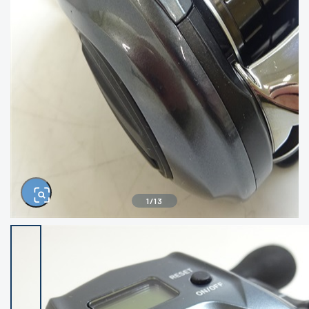
きるもの、改造品も含む
悪
イシグロ西尾店
イシグロ三河安城店
※ルアー、エギ、雑品、その他につきましては
ランク表記はございません。 状態は写真にて
ご確認ください。
イシグロ岡崎大樹寺店
イシグロ半田店
イシグロ岡崎若松店
イシグロ焼津店
イシグロ掛川店
イシグロ沼津店
1
/
13
イシグロ駿東柿田川店
イシグロ豊川店
イシグロ磐田店
イシグロ富士店