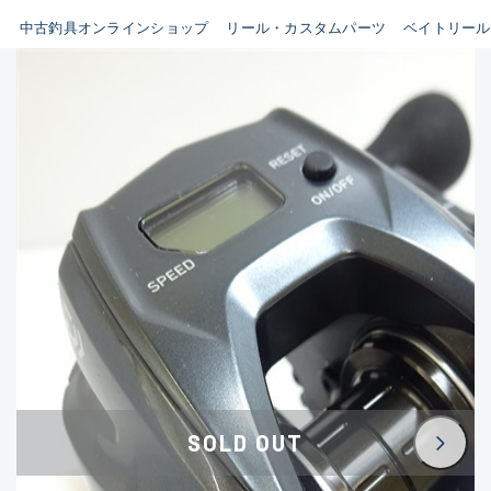
イシグロ鳴海店
中古釣具オンラインショップ
リール・カスタムパーツ
ベイトリール
B
イシグロフレスポ鈴鹿店
使用感や傷はあるが全体的に
イシグロ津高茶屋店
綺麗な良品
イシグロ西春店
C
イシグロ中川かの里店
使用感や傷のある一般的な中
イシグロカインズモール彦根店
古品
イシグロ静岡中吉田店
C-
イシグロ名東引山店
かなり使用感があり、全体的
イシグロ豊田店
に目立つ傷が多い品
イシグロ豊橋向山店
イシグロ岐阜店
D
SOLD OUT
イシグロ高林店
著しく状態が悪いが使用はで