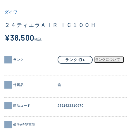
その他
ダイワ
新商品
(1851)
２４ティエラＡＩＲ ＩＣ１００Ｈ
おすすめ
(160)
¥38,500
税込
値下げ品
(14305)
OH済
(933)
B+
ランク
ランクについて
ランク
DCチェック済
(1328)
在庫有のみ
(22150)
付属品
箱
価格
商品コード
2311623310970
この条件で検索する
備考/特記事項