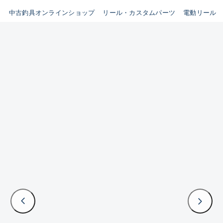
イシグロ鳴海店
中古釣具オンラインショップ
リール・カスタムパーツ
電動リール
B
イシグロフレスポ鈴鹿店
使用感や傷はあるが全体的に
イシグロ津高茶屋店
綺麗な良品
イシグロ西春店
C
イシグロカインズモール彦根店
使用感や傷のある一般的な中
イシグロ中川かの里店
古品
イシグロ静岡中吉田店
C-
イシグロ名東引山店
かなり使用感があり、全体的
イシグロ豊田店
に目立つ傷が多い品
イシグロ豊橋向山店
イシグロ岐阜店
D
イシグロ高林店
著しく状態が悪いが使用はで