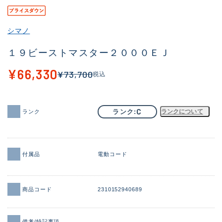
その他
シマノ
新商品
(1974)
１９ビーストマスター２０００ＥＪ
おすすめ
(173)
¥66,330
¥73,700
税込
値下げ品
(14303)
OH済
(936)
C
ランク
ランクについて
ランク
DCチェック済
(1336)
在庫有のみ
(22082)
価格
付属品
電動コード
商品コード
2310152940689
この条件で検索する
備考/特記事項