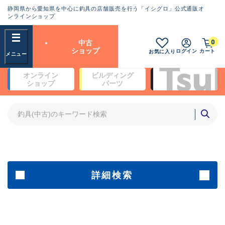
静岡県から愛知県を中心に釣具の店舗販売を行う「イシグロ」公式通販オ
ランクとは？
ンラインショップ
フリーワード
0
中古
SA
ショップ
ログイン
カート
お気に入り
新古品（メーカー問屋から仕
オンライン
ビルディング
入れた未使用品）
良
ショップ
パーツ
商品カテゴリ
※店頭展示時の置き傷が付いている
ものも含む
竿・ルアーロッド(4)
竿・ルアーロッド(64262)
リール・カスタムパーツ(35650)
A
ルアー・エギ(1807)
傷が極めて少ない極上品
その他・雑品(1061)
メーカー
詳細検索
B+
使用感や傷は少なく比較的美
店舗
品