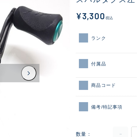
¥3,300
税込
ランク
付属品
商品コード
備考/特記事項
数量