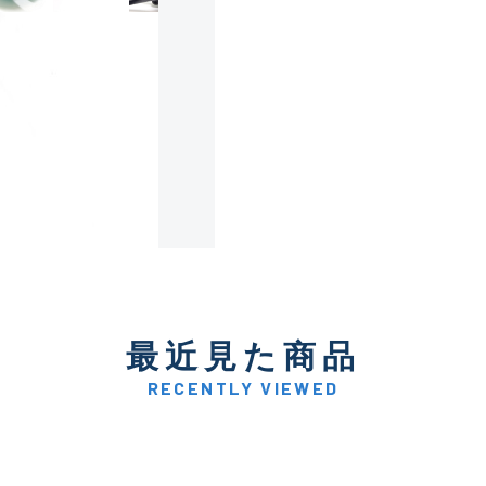
使用感や傷は少なく比較的
B+
使用感や傷はあるが全体的
B
使用感や傷のある一般的な
C
かなり使用感があり、全体
最近見た商品
C-
い品
RECENTLY VIEWED
著しく状態が悪いが使用は
D
品も含む