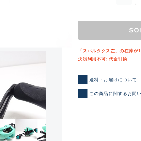
SO
「スパルタクス左」の在庫が
決済利用不可: 代金引換
ランクとは？
送料・お届けについて
この商品に関するお問
新古品（メーカー問屋から
品）
SA
※店頭展示時の置き傷が付いて
傷が極めて少ない極上品
A