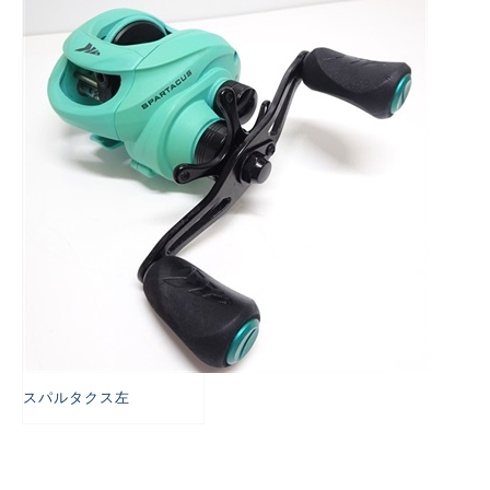
悪
スパルタクス左