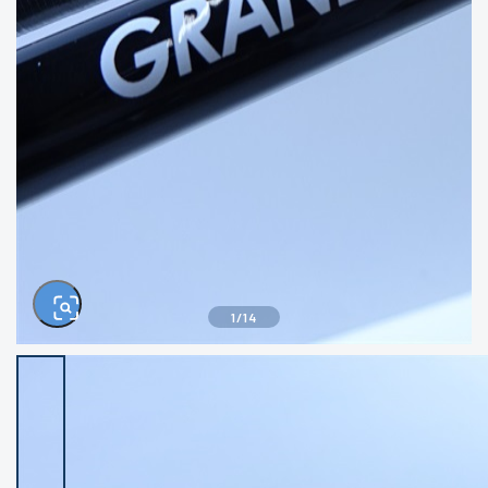
きるもの、改造品も含む
悪
イシグロ西尾店
イシグロ三河安城店
※ルアー、エギ、雑品、その他につきましては
ランク表記はございません。 状態は写真にて
ご確認ください。
イシグロ岡崎大樹寺店
イシグロ半田店
イシグロ岡崎若松店
イシグロ焼津店
イシグロ掛川店
イシグロ沼津店
1
/
14
イシグロ駿東柿田川店
イシグロ豊川店
イシグロ磐田店
イシグロ富士店