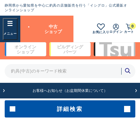
静岡県から愛知県を中心に釣具の店舗販売を行う「イシグロ」公式通販オ
ランクとは？
ンラインショップ
フリーワード
0
中古
SA
ショップ
ログイン
カート
お気に入り
新古品（メーカー問屋から仕
オンライン
ビルディング
入れた未使用品）
良
ショップ
パーツ
商品カテゴリ
※店頭展示時の置き傷が付いている
ものも含む
竿・ルアーロッド(4)
竿・ルアーロッド(64262)
リール・カスタムパーツ(35649)
A
ルアー・エギ(1807)
お客様へお知らせ（お盆期間休業について）
傷が極めて少ない極上品
その他・雑品(1061)
メーカー
詳細検索
B+
使用感や傷は少なく比較的美
店舗
品