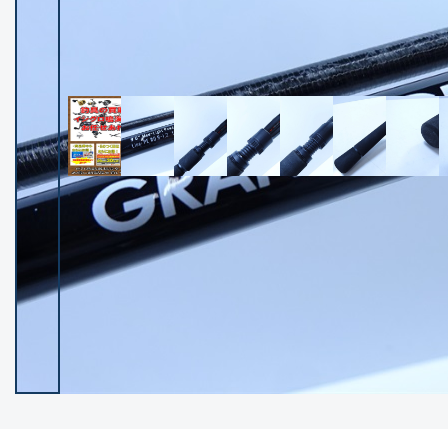
イシグロ御殿場店
イシグロ伊東店
ランク
(102236)
SA
(2950)
A
(17300)
B+
(12281)
B
(21962)
C
(38765)
C-
(5142)
D
(2197)
ランクについて