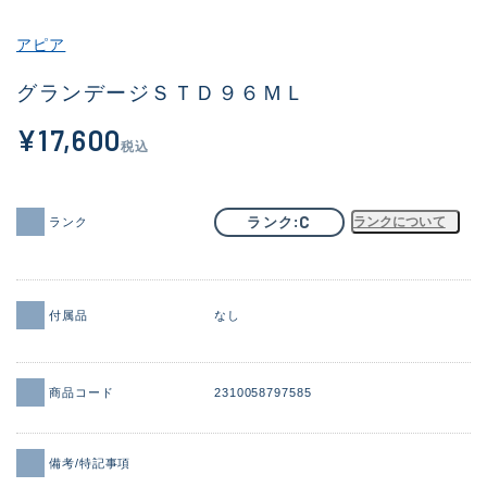
その他
アピア
新商品
(1886)
グランデージＳＴＤ９６ＭＬ
おすすめ
(156)
¥17,600
税込
値下げ品
(14303)
OH済
(936)
C
ランク
ランクについて
ランク
DCチェック済
(1336)
在庫有のみ
(22072)
付属品
なし
価格
商品コード
2310058797585
この条件で検索する
備考/特記事項