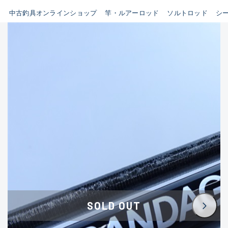
イシグロ鳴海店
中古釣具オンラインショップ
竿・ルアーロッド
ソルトロッド
シ
B
イシグロフレスポ鈴鹿店
使用感や傷はあるが全体的に
イシグロ津高茶屋店
綺麗な良品
イシグロ西春店
C
イシグロカインズモール彦根店
使用感や傷のある一般的な中
イシグロ中川かの里店
古品
イシグロ静岡中吉田店
C-
イシグロ名東引山店
かなり使用感があり、全体的
イシグロ豊田店
に目立つ傷が多い品
イシグロ豊橋向山店
イシグロ岐阜店
D
SOLD OUT
イシグロ高林店
著しく状態が悪いが使用はで