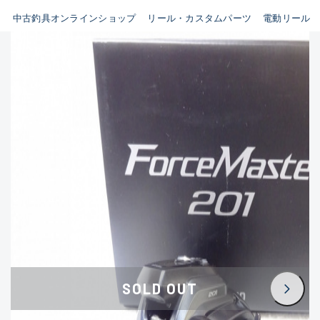
イシグロ鳴海店
中古釣具オンラインショップ
リール・カスタムパーツ
電動リール
B
イシグロフレスポ鈴鹿店
使用感や傷はあるが全体的に
イシグロ津高茶屋店
綺麗な良品
イシグロ西春店
C
イシグロ中川かの里店
使用感や傷のある一般的な中
イシグロカインズモール彦根店
古品
イシグロ静岡中吉田店
C-
イシグロ名東引山店
かなり使用感があり、全体的
イシグロ豊田店
に目立つ傷が多い品
イシグロ豊橋向山店
イシグロ岐阜店
D
SOLD OUT
イシグロ西尾店
著しく状態が悪いが使用はで