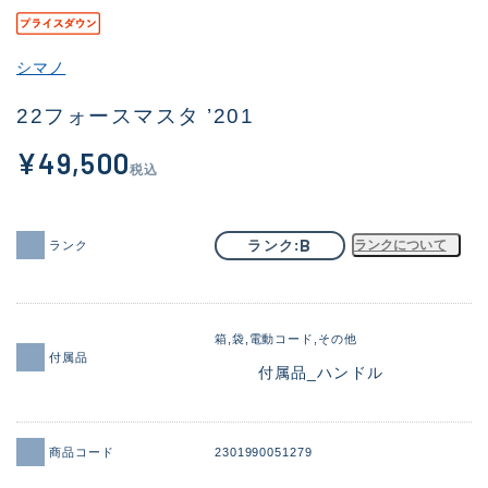
その他
シマノ
新商品
(1858)
22フォースマスタ ’201
おすすめ
(170)
¥49,500
値下げ品
(14305)
税込
OH済
(933)
B
ランク
ランクについて
ランク
DCチェック済
(1329)
在庫有のみ
(22177)
価格
箱
袋
電動コード
その他
付属品
付属品_ハンドル
この条件で検索する
商品コード
2301990051279