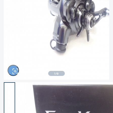
きるもの、改造品も含む
悪
イシグロ高林店
イシグロ三河安城店
※ルアー、エギ、雑品、その他につきましては
ランク表記はございません。 状態は写真にて
ご確認ください。
イシグロ半田店
イシグロ岡崎大樹寺店
イシグロ岡崎若松店
イシグロ焼津店
イシグロ掛川店
イシグロ沼津店
1
/
9
イシグロ駿東柿田川店
イシグロ豊川店
イシグロ富士店
イシグロ磐田店