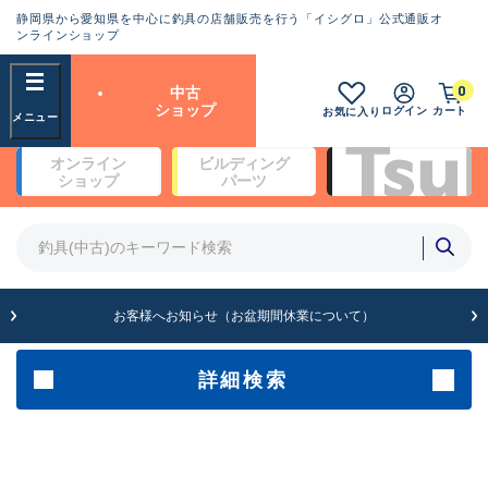
静岡県から愛知県を中心に釣具の店舗販売を行う「イシグロ」公式通販オ
ランクとは？
ンラインショップ
フリーワード
0
中古
SA
ショップ
ログイン
カート
お気に入り
新古品（メーカー問屋から仕
オンライン
ビルディング
入れた未使用品）
良
ショップ
パーツ
商品カテゴリ
※店頭展示時の置き傷が付いている
ものも含む
竿・ルアーロッド(4)
竿・ルアーロッド(64099)
リール・カスタムパーツ(35561)
A
ルアー・エギ(1807)
お客様へお知らせ（お盆期間休業について）
傷が極めて少ない極上品
その他・雑品(1061)
メーカー
詳細検索
B+
使用感や傷は少なく比較的美
店舗
品