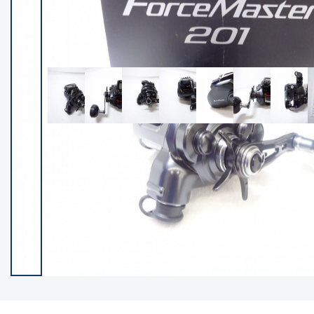
イシグロ御殿場店
イシグロ伊東店
ランク
(101985)
SA
(2941)
A
(17251)
B+
(12260)
B
(21917)
C
(38665)
C-
(5128)
D
(2186)
ランクについて